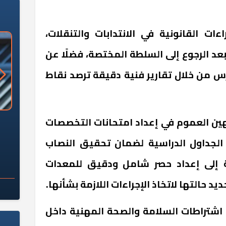
ءات القانونية في الانتدابات والتنقلات،
عد الرجوع إلى السلطة المختصة، فضلًا عن
رس من خلال تقارير فنية دقيقة ترصد نقاط
ن العموم في إعداد امتحانات التخصصات
«وزارة الآثار»: العُثور على 10 توابيت
سلامة الغذاء: 285 ألف طن صادرات
 مقبرة "باكي"
غذائية في أسبوع
ة الجداول الدراسية لضمان تحقيق النصاب
فة إلى إعداد حصر شامل ودقيق للمعدات
د حالتها لاتخاذ الإجراءات اللازمة بشأنها.
 اشتراطات السلامة والصحة المهنية داخل