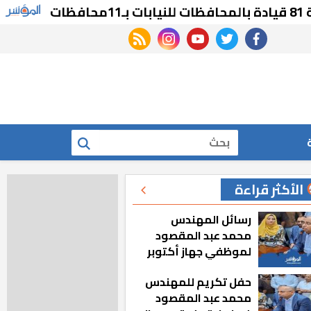
إنشاء 
rss feed
instagram
youtube
twitter
facebook
بحث
الأكثر قراءة
رسائل المهندس
محمد عبد المقصود
لموظفي جهاز أكتوبر
الجديدة: «هزعل لو
حفل تكريم للمهندس
مشيت والمدينة
محمد عبد المقصود
رجعت للخلف»