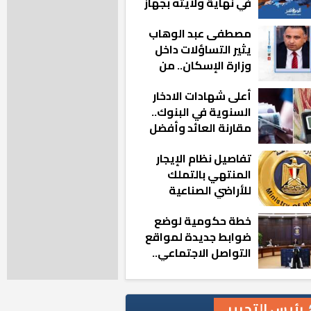
في نهاية ولايته بجهاز
مدينة أكتوبر الجديدة
مصطفى عبد الوهاب
يثير التساؤلات داخل
وزارة الإسكان.. من
أين تأتيه كل هذه
أعلى شهادات الادخار
المناصب؟
السنوية في البنوك..
مقارنة العائد وأفضل
الخيارات
تفاصيل نظام الإيجار
المنتهي بالتملك
للأراضي الصناعية
خطة حكومية لوضع
ضوابط جديدة لمواقع
التواصل الاجتماعي..
تعرف على التفاصيل
رئيس التحرير