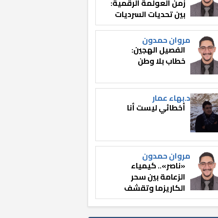
زمن العولمة الرقمية:
بين تحديات السرديات
وصناعة الوعي
مروان حمدون
الفصيل الهجين:
خطاب بلا وطن
د.بهاء عمار
أخطائي ليست أنا
مروان حمدون
«ناصر».. كيمياء
الزعامة بين سحر
الكاريزما وتقشف
الثائر