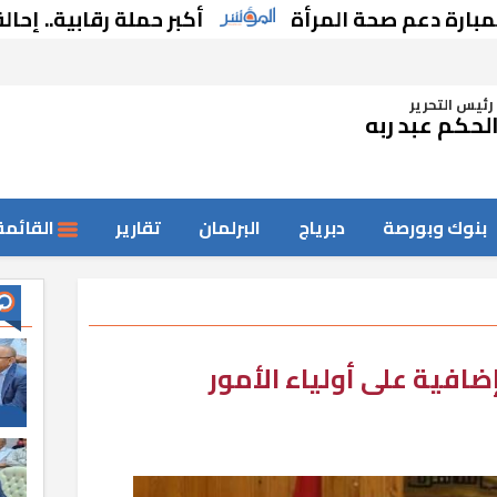
أكبر حملة رقابية.. إحالة 81 قيادة بالمحافظات للنيابات بـ11محافظات
رئيس التحرير
لحكم عبد ربه
بنوك وبورصة
دبرياج
البرلمان
تقارير
القائمة
إضافية على أولياء الأمور