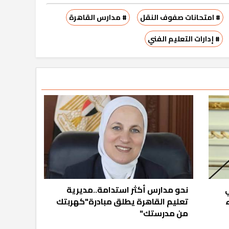
# امتحانات صفوف النقل
# مدارس القاهرة
# إدارات التعليم الفني
ي
نحو مدارس أكثر استدامة..مديرية
تعليم القاهرة يطلق مبادرة"كهربتك
من مدرستك"