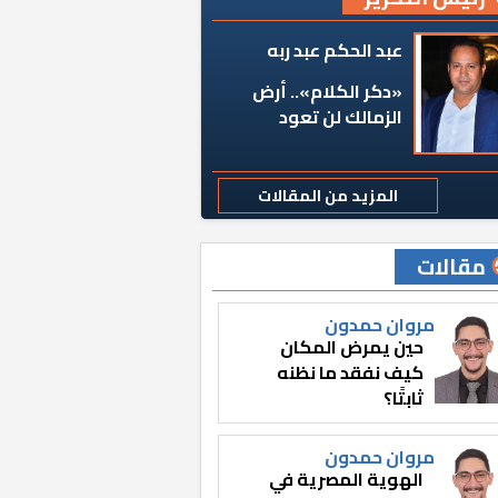
عبد الحكم عبد ربه
«دكر الكلام».. أرض
الزمالك لن تعود
المزيد من المقالات
مقالات
مروان حمدون
حين يمرض المكان
كيف نفقد ما نظنه
ثابتًا؟
مروان حمدون
الهوية المصرية في