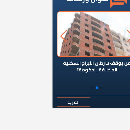
ن يوقف سرطان الأبراج السكنية
«المؤشر» يطرح السؤال ا
المخالفة ياحكومة؟
كان اختيار خريج معهد ال
رمضان وزيرًا للإسكان قرارًا
المزيد