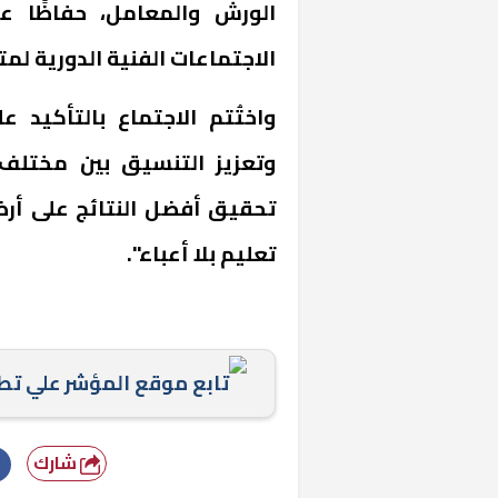
الورش والمعامل، حفاظًا ع
الاجتماعات الفنية الدورية لم
واختُتم الاجتماع بالتأكيد ع
وتعزيز التنسيق بين مختلف 
تحقيق أفضل النتائج على أرض ا
«المؤشر» يطرح 
تعليم بلا أعباء".
كان اختيار خري
رمضان وزيرًا للإ
تابع موقع المؤشر علي ت
شارك