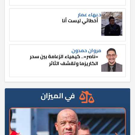
د.بهاء عمار
أخطائي ليست أنا
مروان حمدون
«ناصر».. كيمياء الزعامة بين سحر
الكاريزما وتقشف الثائر
في الميزان