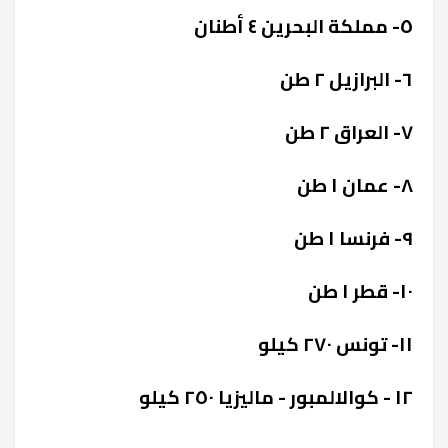
٥- مملكة البحرين ٤ أطنان
٦- البرازيل ٢ طن
٧- العراق ٢ طن
٨- عمان ١ طن
٩- فرنسا ١ طن
١٠- قطر ١ طن
١١- تونس ٢٧٠ كيلو
١٢ - كوالالمبور - ماليزيا ٢٥٠ كيلو