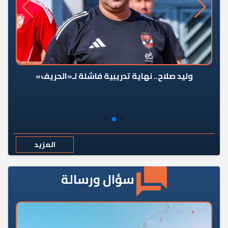
وليد صلاح.. نهاية تدريبية فاشلة لـ«الحريف»
المزيد
سؤال ورسالة