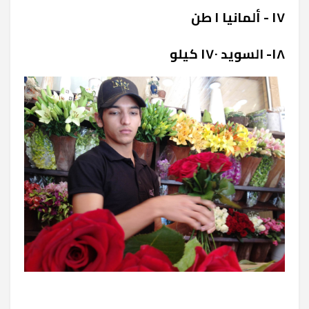
١٧ - ألمانيا ١ طن
١٨- السويد ١٧٠ كيلو