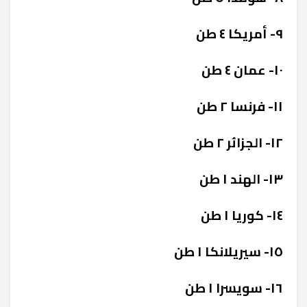
٩- أمريكا ٤ طن
١٠- عمان ٤ طن
١١- فرنسا ٢ طن
١٢- الجزائر ٢ طن
١٣- الهند ١ طن
١٤- كوريا ١ طن
١٥- سيريلانكا ١ طن
١٦- سويسرا ١ طن