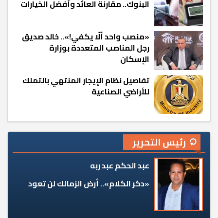
البنوك.. مقارنة العائد وأفضل الخيارات
«منصب واحد ألّا يكفي!».. خالد صديق
رجل المناصب المتعددة بوزارة
الإسكان
تفاصيل نظام الإيجار المنتهي بالتملك
للأراضي الصناعية
رئيس التحرير
عبد الحكم عبد ربه
«دكر الكلام».. أرض الزمالك لن تعود