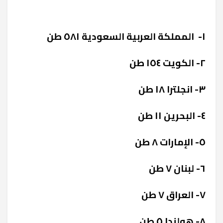
١- المملكة العربية السعودية ٥٨١ طن
٢- الكويت ١٥٤ طن
٣- انجلترا ١٨ طن
٤- البحرين ١١ طن
٥- الإمارات ٨ طن
٦- لبنان ٧ طن
٧- العراق ٧ طن
٨- هولندا ٥ طن