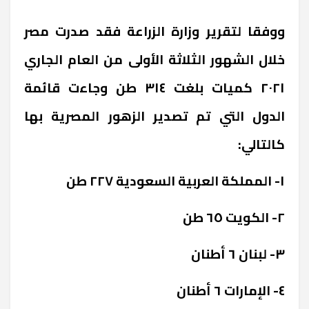
ووفقا لتقرير وزارة الزراعة فقد صدرت مصر
خلال الشهور الثلاثة الأولى من العام الجاري
٢٠٢١ كميات بلغت ٣١٤ طن وجاءت قائمة
الدول التي تم تصدير الزهور المصرية بها
كالتالي:
١- المملكة العربية السعودية ٢٢٧ طن
٢- الكويت ٦٥ طن
٣- لبنان ٦ أطنان
٤- الإمارات ٦ أطنان