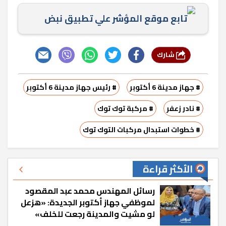
تابع موقع المؤشر علي تطبيق نبض
شارك
# جهاز مدينة 6 أكتوبر
# رئيس جهاز مدينة 6 أكتوبر
# نادر زعفر
# مركبة توك توك
# خطوات استبدال مركبات التوك توك
الأكثر قراءة
رسائل المهندس محمد عبد المقصود
لموظفي جهاز أكتوبر الجديدة: «هزعل
لو مشيت والمدينة رجعت للخلف»