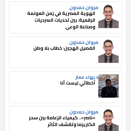
مروان حمدون
الهوية المصرية في زمن العولمة
الرقمية: بين تحديات السرديات
وصناعة الوعي
مروان حمدون
الفصيل الهجين: خطاب بلا وطن
د.بهاء عمار
أخطائي ليست أنا
مروان حمدون
«ناصر».. كيمياء الزعامة بين سحر
الكاريزما وتقشف الثائر