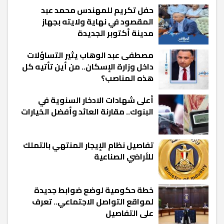
حفل تكريم للمهندس محمد عبد
المقصود في نهاية ولايته بجهاز
مدينة أكتوبر الجديدة
مصطفى عبد الوهاب يثير التساؤلات
داخل وزارة الإسكان.. من أين تأتيه كل
هذه المناصب؟
أعلى شهادات الادخار السنوية في
البنوك.. مقارنة العائد وأفضل الخيارات
تفاصيل نظام الإيجار المنتهي بالتملك
للأراضي الصناعية
خطة حكومية لوضع ضوابط جديدة
لمواقع التواصل الاجتماعي.. تعرف
على التفاصيل