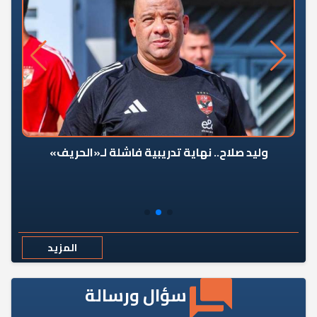
وليد صلاح.. نهاية تدريبية فاشلة لـ«الحريف»
المزيد
سؤال ورسالة