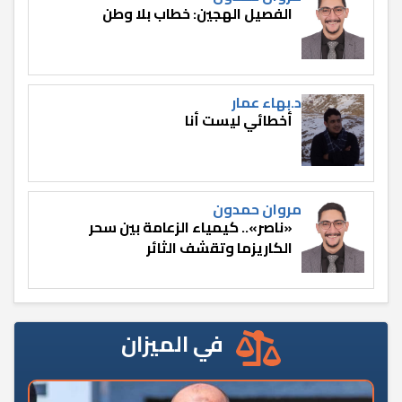
الفصيل الهجين: خطاب بلا وطن
د.بهاء عمار
أخطائي ليست أنا
مروان حمدون
«ناصر».. كيمياء الزعامة بين سحر
الكاريزما وتقشف الثائر
في الميزان