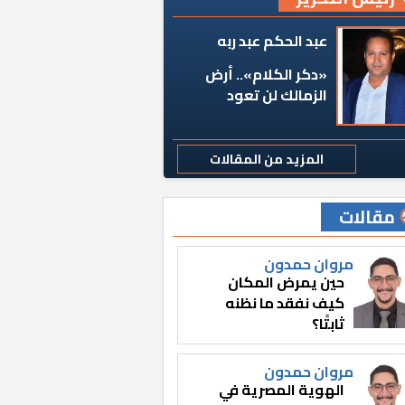
عبد الحكم عبد ربه
«دكر الكلام».. أرض
الزمالك لن تعود
المزيد من المقالات
مقالات
مروان حمدون
حين يمرض المكان
كيف نفقد ما نظنه
ثابتًا؟
مروان حمدون
الهوية المصرية في