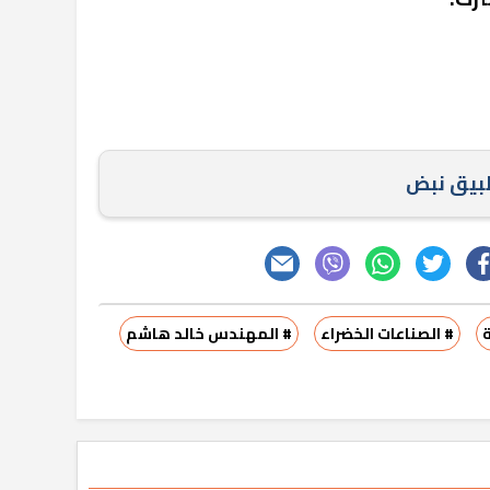
طبيق نبض
ة
# الصناعات الخضراء
# المهندس خالد هاشم