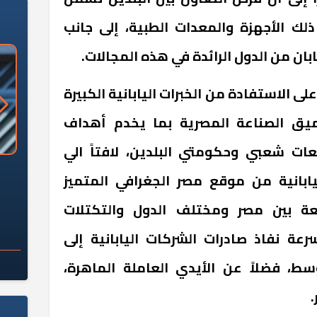
ذلك الأجهزة والمعدات الطبية، إلى جانب
يابان من الدول الرائدة في هذه المجالات.
ى الاستفادة من الخبرات اليابانية الكبيرة
ميق الصناعة المصرية بما يخدم أهداف
عات شعبي وحكومتي البلدين، لافتاً الي
«وزارة الآثار»: العُثور على 10 توابيت
سلامة الغذاء: 285 ألف طن صادرات
ابانية من موقع مصر الجغرافي المتميز
 مقبرة "باكي"
غذائية في أسبوع
قعة بين مصر ومختلف الدول والتكتلات
عة نفاذ صادرات الشركات اليابانية إلى
سط، فضلاً عن الأيدي العاملة الماهرة،
.