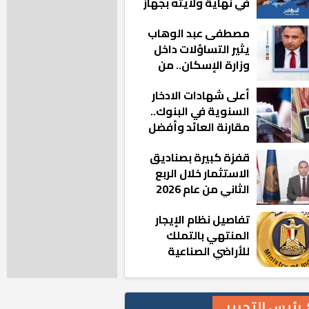
في نهاية ولايته بجهاز
مدينة أكتوبر الجديدة
مصطفى عبد الوهاب
يثير التساؤلات داخل
وزارة الإسكان.. من
أين تأتيه كل هذه
أعلى شهادات الادخار
المناصب؟
السنوية في البنوك..
مقارنة العائد وأفضل
الخيارات
قفزة كبيرة بصناديق
الاستثمار خلال الربع
الثاني من عام 2026
تفاصيل نظام الإيجار
المنتهي بالتملك
للأراضي الصناعية
رئيس التحرير