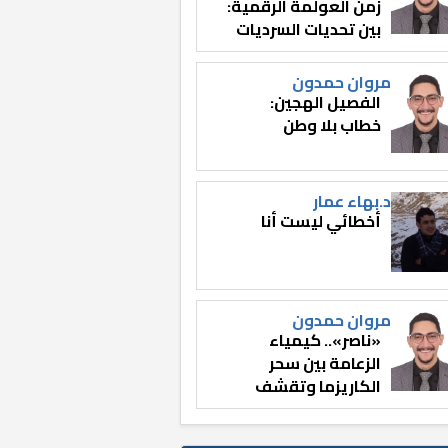
زمن العولمة الرقمية:
بين تحديات السرديات
وصناعة الوعي
مروان حمدون
الفصيل الهجين:
خطاب بلا وطن
د.بهاء عمار
أخطائي ليست أنا
مروان حمدون
«ناصر».. كيمياء
الزعامة بين سحر
الكاريزما وتقشف
الثائر