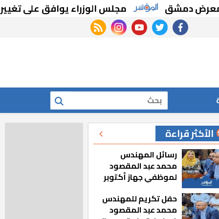
دمشق
مجلس الوزراء يوافق على تغيير تخصيص
rss feed
instagram
youtube
twitter
facebook
بحث
الأكثر قراءة
رسائل المهندس
محمد عبد المقصود
لموظفي جهاز أكتوبر
الجديدة: «هزعل لو
حفل تكريم للمهندس
مشيت والمدينة
محمد عبد المقصود
رجعت للخلف»