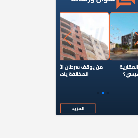
ن يوقف سرطان الأبراج السكنية
«المؤشر» يطرح السؤال ا
المخالفة ياحكومة؟
كان اختيار خريج معهد ال
رمضان وزيرًا للإسكان قرارًا
المزيد