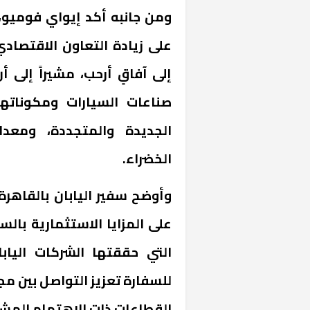
ومن جانبه أكد إيواي فوميو، 
على زيادة التعاون الاقتصادي 
إلى آفاقٍ أرحب، مشيراً إلى أ
صناعات السيارات ومكوناتها
الجديدة والمتجددة، ومعد
«المؤشر» يطرح 
الخضراء.
كان اختيار خري
رمضان وزيرًا للإ
وأوضح سفير اليابان بالقاهرة
على المزايا الاستثمارية با
التي حققتها الشركات الياب
للسفارة تعزيز التواصل بين مج
القطاعات ذات الاهتمام المشت