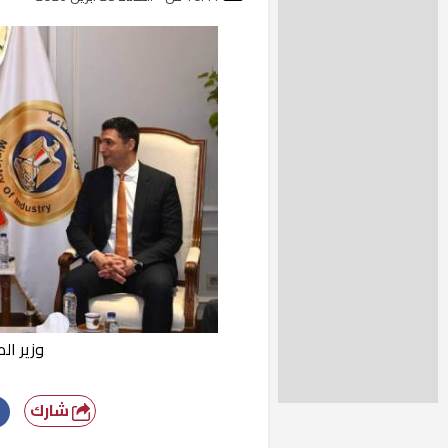
وزير ال
شارك