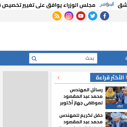
مجلس الوزراء يوافق على تغيير تخصيص قطع أرا
rss feed
instagram
youtube
twitter
facebook
بحث
الأكثر قراءة
رسائل المهندس
محمد عبد المقصود
لموظفي جهاز أكتوبر
الجديدة: «هزعل لو
حفل تكريم للمهندس
مشيت والمدينة
محمد عبد المقصود
رجعت للخلف»