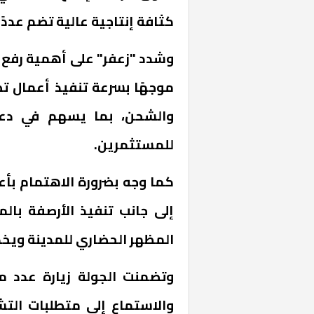
كثافة إنتاجية عالية تضم عددًا
وشدد "زعفر" على أهمية رفع ك
موجهًا بسرعة تنفيذ أعمال ت
والشحن، بما يسهم في دعم
للمستثمرين
.
كما وجه بضرورة الاهتمام بأ
إلى جانب تنفيذ الأرصفة بال
المظهر الحضاري للمدينة ويخد
وتضمنت الجولة زيارة عدد م
والاستماع إلى متطلبات التش