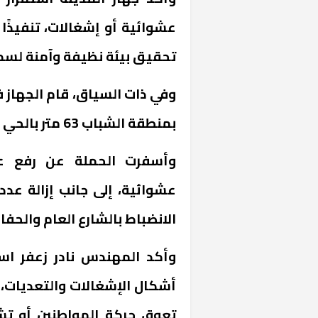
عشوائية أو إشغالات، تنفيذًا
تحقيق بيئة نظيفة وآمنة لسكان مدي
وفي ذات السياق، قام الجهاز ف
بمنطقة الشباب 63 متر بالحي السادس
«المؤشر» يطرح 
كان اختيار خري
رمضان وزيرًا للإ
الانضباط بالشارع العام والحف
وأكد المهندس نادر زعفر است
أشكال الإشغالات والتعديات،
تعوق حركة المواطنين أو تش