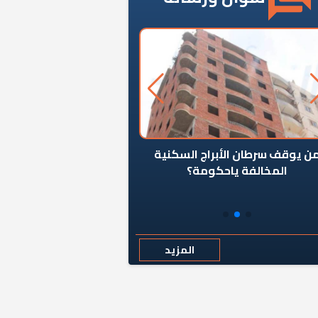
ن يوقف سرطان الأبراج السكنية
«المؤشر» يطرح السؤال ا
المخالفة ياحكومة؟
كان اختيار خريج معهد ال
رمضان وزيرًا للإسكان قرارًا
المزيد