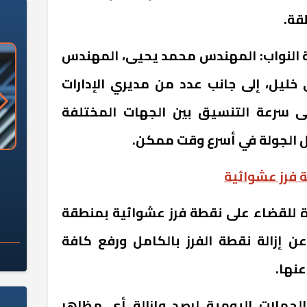
طقة
.
لة النواب: المهندس محمد يحيى، المهندس
خليل، إلى جانب عدد من مديري الإدارات
لى سرعة التنسيق بين الجهات المختلفة
ال الجولة في أسرع وقت ممكن
.
«وزارة الآثار»: العُثور على 10 توابيت
سلامة الغذاء: 285 ألف طن صادرات
 فرز عشوائية
 مقبرة "باكي"
غذائية في أسبوع
لة مكبرة للقضاء على نقطة فرز عشوائية بمنطقة
 عن إزالة نقطة الفرز بالكامل ورفع كافة
عنها.
الحملات اليومية لرصد وإزالة أي مظاهر