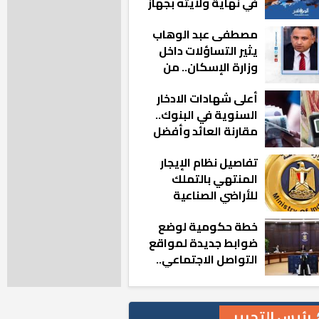
في نهاية ولايته بجهاز
مدينة أكتوبر الجديدة
مصطفى عبد الوهاب
يثير التساؤلات داخل
وزارة الإسكان.. من
أين تأتيه كل هذه
أعلى شهادات الادخار
المناصب؟
السنوية في البنوك..
مقارنة العائد وأفضل
الخيارات
تفاصيل نظام الإيجار
المنتهي بالتملك
للأراضي الصناعية
خطة حكومية لوضع
ضوابط جديدة لمواقع
التواصل الاجتماعي..
تعرف على التفاصيل
رئيس التحرير