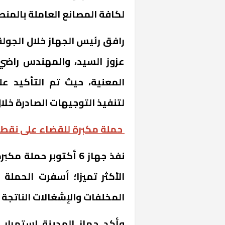
لكافة المصانع العاملة بالمن
رافق رئيس الجهاز خلال الجو
عزوز السيد، والمهندس راضي 
المعنية، حيث تم التأكيد ع
لتنفيذ التوجيهات الصادرة خل
حملة مكبرة للقضاء على نقطة
خشبية بفناء
نفذ جهاز 6 أكتوبر حم
الأكثر تميزًا؛ أسفرت الحملة
المخلفات والإشغالات الناتجة 
وأكد جهاز المدينة استمرار 