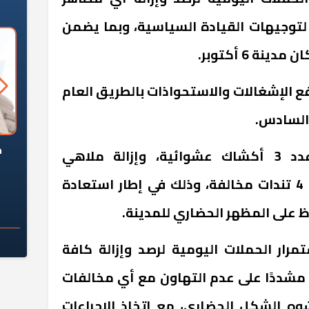
 لتوجيهات القيادة السياسية، وبما يضمن
نة 6 أكتوبر
.
ع الإشغالات والاستحواذات بالطريق العام
.
السؤال الصعب: هل
لماذا تخالف الشركات العقارية
م
وأسفرت الحملة عن رفع عدد 3 أكشاك عشوائية، وإزالة ملاهي
ج معهد العاشر من
تعليمات الرئيس السيسي؟
سكان قرارًا صائبًا؟
عشوائية، إلى جانب إزالة عدد 4 تندات مخالفة، وذلك في إطار استعادة
اظ على المظهر الحضاري للمدينة
.
مرار الحملات اليومية لرصد وإزالة كافة
 مشددًا على عدم التهاون مع أي مخالفات
وه الشكل الحضاري، مع اتخاذ الإجراءات