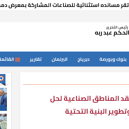
نده استثنائية للصناعات المشاركة بمعرض دمشق
رئيس التحرير
لحكم عبد ربه
بنوك وبورصة
دبرياج
البرلمان
تقارير
القائمة
توبر يتفقد المناطق الصناعية لحل
وير البنية التحتية