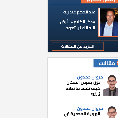
عبد الحكم عبد ربه
«دكر الكلام».. أرض
الزمالك لن تعود
المزيد من المقالات
مقالات
مروان حمدون
حين يمرض المكان
كيف نفقد ما نظنه
ثابتًا؟
مروان حمدون
الهوية المصرية في