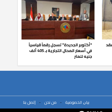
فقد
"أكتوبر الجديدة" تسجل رقماً قياسياً
في أسعار المحال التجارية بـ 405 ألف
جنيه للمتر
ﺑﻴﺎﻥ اﻟﺨﺼﻮﺻﻴﺔ
-
ﻣﻦ ﻧﺤﻦ
-
ﺇﺗﺼﻞ ﺑﻨﺎ