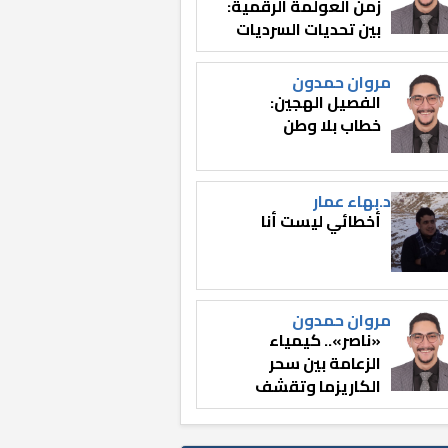
زمن العولمة الرقمية:
بين تحديات السرديات
وصناعة الوعي
مروان حمدون
الفصيل الهجين:
خطاب بلا وطن
د.بهاء عمار
أخطائي ليست أنا
مروان حمدون
«ناصر».. كيمياء
الزعامة بين سحر
الكاريزما وتقشف
الثائر