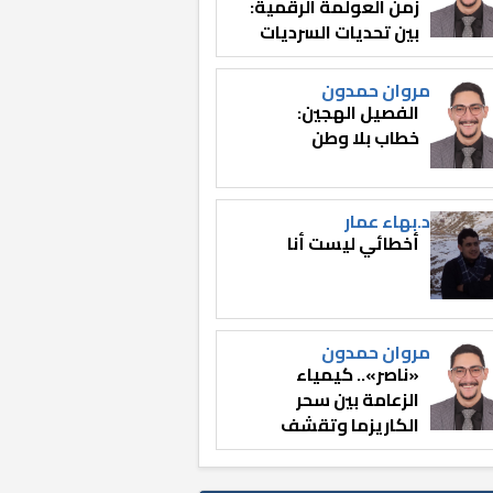
زمن العولمة الرقمية:
بين تحديات السرديات
وصناعة الوعي
مروان حمدون
الفصيل الهجين:
خطاب بلا وطن
د.بهاء عمار
أخطائي ليست أنا
مروان حمدون
«ناصر».. كيمياء
الزعامة بين سحر
الكاريزما وتقشف
الثائر