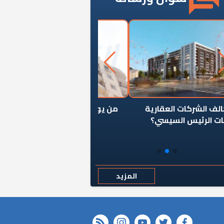
ن يوقف سرطان الأبراج السكنية
«المؤشر» يطرح السؤال ا
المخالفة ياحكومة؟
كان اختيار خريج معهد ال
رمضان وزيرًا للإسكان قرارًا
المزيد
rss feed
instagram
youtube
twitter
FACEBOOK