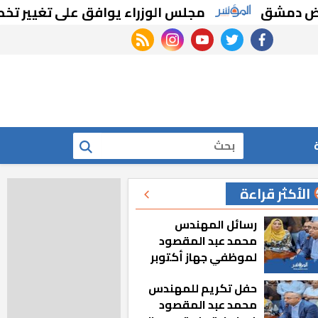
شق
مجلس الوزراء يوافق على تغيير تخصيص ق
rss feed
instagram
youtube
twitter
facebook
بحث
الأكثر قراءة
رسائل المهندس
محمد عبد المقصود
لموظفي جهاز أكتوبر
الجديدة: «هزعل لو
حفل تكريم للمهندس
مشيت والمدينة
محمد عبد المقصود
رجعت للخلف»