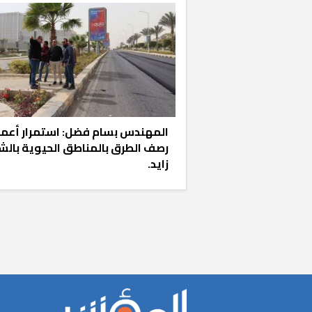
المهندس بسام فضل: استمرار أعما
رصف الطرق بالمناطق الحيوية بالش
«المؤشر» يطرح 
زايد.
كان اختيار خري
رمضان وزيرًا للإ