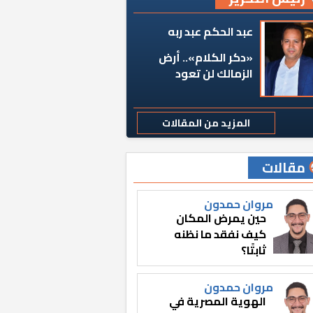
عبد الحكم عبد ربه
«دكر الكلام».. أرض
الزمالك لن تعود
المزيد من المقالات
مقالات
مروان حمدون
حين يمرض المكان
كيف نفقد ما نظنه
ثابتًا؟
مروان حمدون
الهوية المصرية في