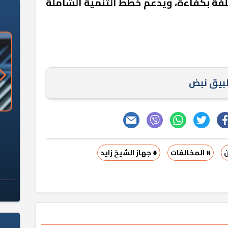
لفة بكفاءة، ويدعم خطط التنمية الشاملة
طبيق نبض
«وزارة الآثار»: العُثور على 10 توابيت
سلامة الغذاء: 285 ألف طن صادرات
 مقبرة "باكي"
غذائية في أسبوع
ن
# المخالفات
# جهاز الشيخ زايد