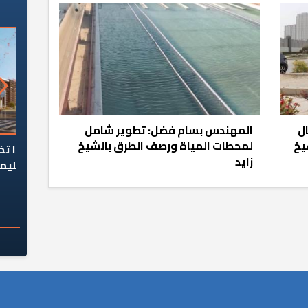
ل
المهندس بسام فضل: تطوير شامل
يخ
لمحطات المياة ورصف الطرق بالشيخ
السؤال الصعب: هل
لماذا تخالف الشركات العقارية
م
زايد
ج معهد العاشر من
تعليمات الرئيس السيسي؟
سكان قرارًا صائبًا؟