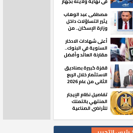
في نهاية ولايته بجهاز
مدينة أكتوبر الجديدة
مصطفى عبد الوهاب
يثير التساؤلات داخل
وزارة الإسكان.. من
أين تأتيه كل هذه
أعلى شهادات الادخار
المناصب؟
السنوية في البنوك..
مقارنة العائد وأفضل
الخيارات
قفزة كبيرة بصناديق
الاستثمار خلال الربع
الثاني من عام 2026
تفاصيل نظام الإيجار
المنتهي بالتملك
للأراضي الصناعية
رئيس التحرير