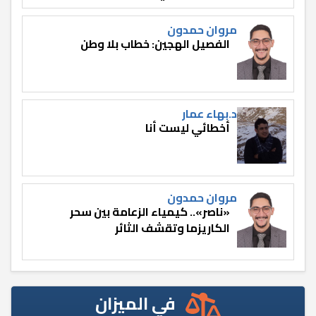
مروان حمدون
الفصيل الهجين: خطاب بلا وطن
د.بهاء عمار
أخطائي ليست أنا
مروان حمدون
«ناصر».. كيمياء الزعامة بين سحر
الكاريزما وتقشف الثائر
في الميزان