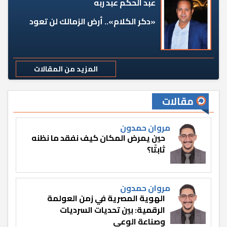
عبد الحكم عبد ربه
«دكر الكلام».. أرض الزمالك لن تعود
المزيد من المقالات
مقالات
مروان حمدون
حين يمرض المكان كيف نفقد ما نظنه
ثابتًا؟
مروان حمدون
الهوية المصرية في زمن العولمة
الرقمية: بين تحديات السرديات
وصناعة الوعي