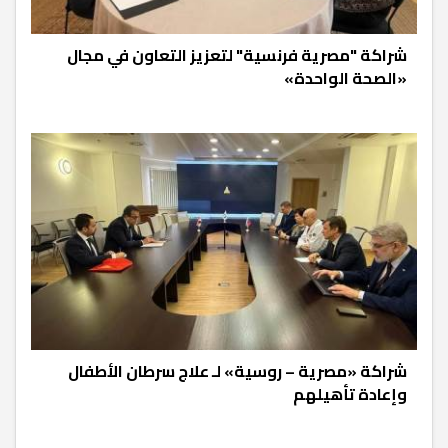
شراكة "مصرية فرنسية" لتعزيز التعاون في مجال
«الصحة الواحدة»
شراكة «مصرية – روسية» لـ علاج سرطان الأطفال
وإعادة تأهيلهم