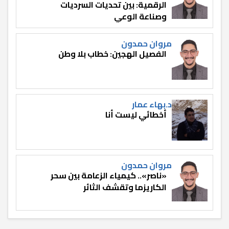
الرقمية: بين تحديات السرديات
وصناعة الوعي
مروان حمدون
الفصيل الهجين: خطاب بلا وطن
د.بهاء عمار
أخطائي ليست أنا
مروان حمدون
«ناصر».. كيمياء الزعامة بين سحر
الكاريزما وتقشف الثائر