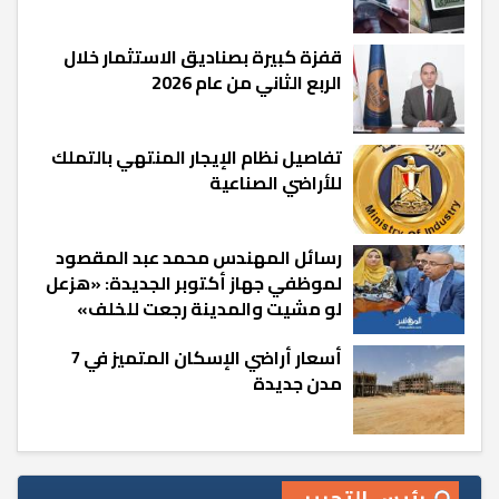
قفزة كبيرة بصناديق الاستثمار خلال
الربع الثاني من عام 2026
تفاصيل نظام الإيجار المنتهي بالتملك
للأراضي الصناعية
رسائل المهندس محمد عبد المقصود
لموظفي جهاز أكتوبر الجديدة: «هزعل
لو مشيت والمدينة رجعت للخلف»
أسعار أراضي الإسكان المتميز في 7
مدن جديدة
رئيس التحرير