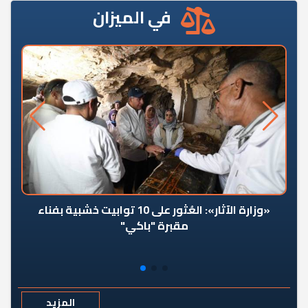
في الميزان
«وزارة الآثار»: العُثور على 10 توابيت خشبية بفناء
مقبرة "باكي"
المزيد