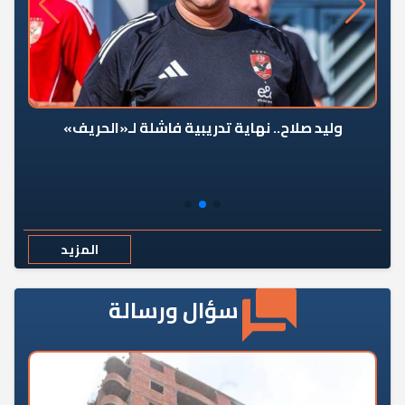
وليد صلاح.. نهاية تدريبية فاشلة لـ«الحريف»
المزيد
سؤال ورسالة