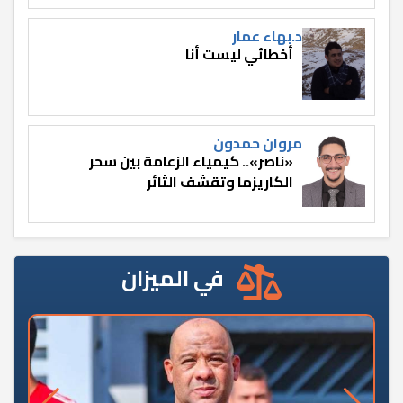
د.بهاء عمار
أخطائي ليست أنا
مروان حمدون
«ناصر».. كيمياء الزعامة بين سحر
الكاريزما وتقشف الثائر
في الميزان