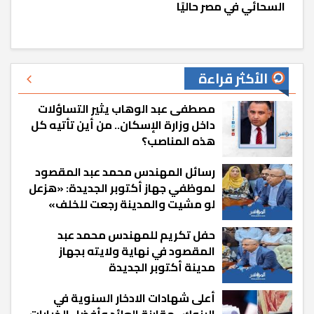
السحائي في مصر حاليًا
الأكثر قراءة
مصطفى عبد الوهاب يثير التساؤلات
داخل وزارة الإسكان.. من أين تأتيه كل
هذه المناصب؟
رسائل المهندس محمد عبد المقصود
لموظفي جهاز أكتوبر الجديدة: «هزعل
لو مشيت والمدينة رجعت للخلف»
حفل تكريم للمهندس محمد عبد
المقصود في نهاية ولايته بجهاز
مدينة أكتوبر الجديدة
أعلى شهادات الادخار السنوية في
البنوك.. مقارنة العائد وأفضل الخيارات