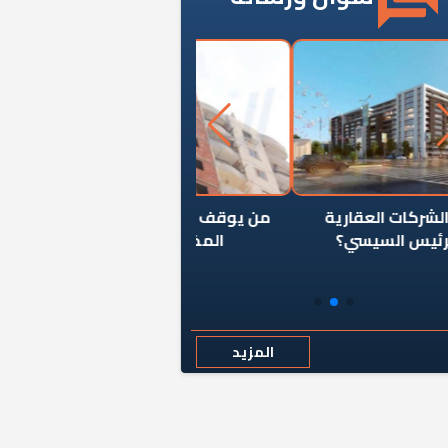
ن يوقف سرطان الأبراج السكنية
«المؤشر» يطرح السؤال ا
المخالفة ياحكومة؟
كان اختيار خريج معهد ال
رمضان وزيرًا للإسكان قرارًا
المزيد