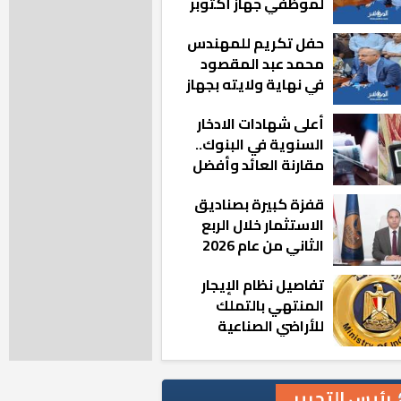
لموظفي جهاز أكتوبر
الجديدة: «هزعل لو
حفل تكريم للمهندس
مشيت والمدينة
محمد عبد المقصود
رجعت للخلف»
في نهاية ولايته بجهاز
مدينة أكتوبر الجديدة
أعلى شهادات الادخار
السنوية في البنوك..
مقارنة العائد وأفضل
الخيارات
قفزة كبيرة بصناديق
الاستثمار خلال الربع
الثاني من عام 2026
تفاصيل نظام الإيجار
المنتهي بالتملك
للأراضي الصناعية
رئيس التحرير