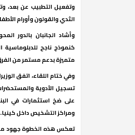
وتفعيل التطبيب عن بعد، وتب
الثدي والقولون وأورام الأطفا
وأشاد الجانبان بالدور الم
كنموذج ناجح للدبلوماسية ا
متميزة بدعم مستمر من الفرق 
وفي ختام اللقاء، اتفق الوزي
خشبية بفناء
تسجيل الأدوية والمستحضرات
على ضخ استثمارات في البني
ومراكز التشخيص داخل كينيا.
تعكس هذه الخطوة جهود مصر 