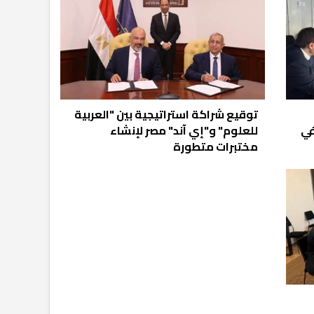
توقيع شراكة استراتيجية بين "العربية
في
للعلوم" و"إي آند" مصر لإنشاء
مختبرات متطورة