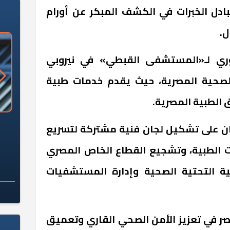
ادل الخبرات في الكشف المبكر عن أورام
ل.
حوري لـ«المستشفى القبطي» في نيروبي
لصحية المصرية، حيث يقدم خدمات طبية
الطبية المصرية.
«وزارة الآثار»: العُثور على 10 توابيت
سلامة الغذاء: 285 ألف طن صادرات
ران على تشكيل لجان فنية مشتركة لتسريع
 مقبرة "باكي"
غذائية في أسبوع
 الطبية، وتشجيع القطاع الخاص المصري
ة التحتية الصحية وإدارة المستشفيات
في تعزيز الأمن الصحي القاري وتعميق