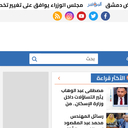
ق
مجلس الوزراء يوافق على تغيير تخصيص قط
rss feed
instagram
youtube
twitter
facebook
بحث
الأكثر قراءة
مصطفى عبد الوهاب
يثير التساؤلات داخل
وزارة الإسكان.. من
أين تأتيه كل هذه
رسائل المهندس
المناصب؟
محمد عبد المقصود