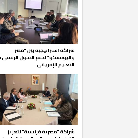
شراكة استراتيجية بين "مصر
واليونسكو" لدعم التحول الرقمي 
التعليم الإفريقي
شراكة "مصرية فرنسية" لتعزيز