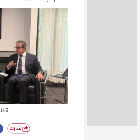
وزير
شارك