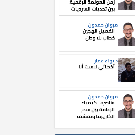
زمن العولمة الرقمية:
بين تحديات السرديات
وصناعة الوعي
مروان حمدون
الفصيل الهجين:
خطاب بلا وطن
د.بهاء عمار
أخطائي ليست أنا
مروان حمدون
«ناصر».. كيمياء
الزعامة بين سحر
الكاريزما وتقشف
الثائر