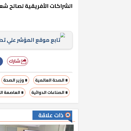
الشراكات الأفريقية لصالح شعب
تابع موقع المؤشر علي ت
شارك
«المؤشر» يطرح 
كان اختيار خري
رمضان وزيرًا للإ
# الصحة العالمية
# وزير الصحة
# الصناعات الدوائية
# العاصمة ال
ذات علاقة