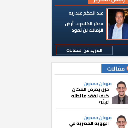
عبد الحكم عبد ربه
«دكر الكلام».. أرض
الزمالك لن تعود
المزيد من المقالات
مقالات
مروان حمدون
حين يمرض المكان
كيف نفقد ما نظنه
ثابتًا؟
مروان حمدون
الهوية المصرية في