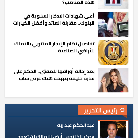
هذه المناصب؟
أعلى شهادات الادخار السنوية في
البنوك.. مقارنة العائد وأفضل الخيارات
تفاصيل نظام الإيجار المنتهي بالتملك
للأراضي الصناعية
بعد إحالة أوراقها للمفتي.. الحكم على
سارة خليفة بتهمة هتك عرض شاب
رئيس التحرير
عبد الحكم عبد ربه
«دكر الكلام».. أرض الزمالك لن تعود