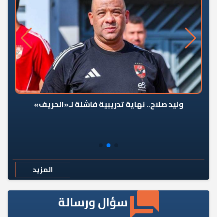
وليد صلاح.. نهاية تدريبية فاشلة لـ«الحريف»
المزيد
سؤال ورسالة