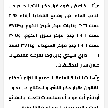
ويأتي ذلك في ضوء قرار حظر النشر الصادر من
النائب العام، في وقائع القضايا أرقام ٢٠٩٤
لسنة ٢٠٢٦ جنايات مركز شبين الكوم، و٣٧٤٣
لسنة ٢٠٢٦ جنح مركز شبين الكوم، و٣٠١٥
لسنة ٢٠٢٦ جنح مركز الشهداء، و٣٧٦٤ لسنة
٢٠٢٦ إداري سيدي جابر، وما تفرضه مقتضيات
حسن سير التحقيقات.
وأهابت النيابة العامة بالجميع الالتزام بأحكام
القانون وقرار حظر النشر، والامتناع عن تداول
أو نشر أية مواد أو معلومات تتعلق بالوقائع
المشار إليها؛ تجنبًا للمساءلة القانونية.