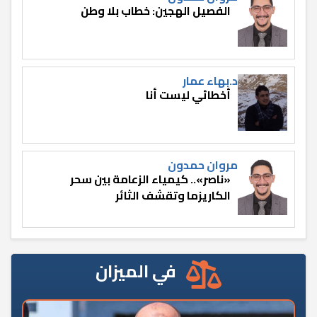
الفصيل الهجين: خطاب بلا وطن
د.بهاء عمار
أخطائي ليست أنا
مروان حمدون
«ناصر».. كيمياء الزعامة بين سحر
الكاريزما وتقشف الثائر
في الميزان