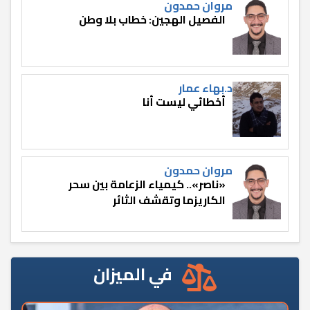
مروان حمدون
الفصيل الهجين: خطاب بلا وطن
د.بهاء عمار
أخطائي ليست أنا
مروان حمدون
«ناصر».. كيمياء الزعامة بين سحر
الكاريزما وتقشف الثائر
في الميزان