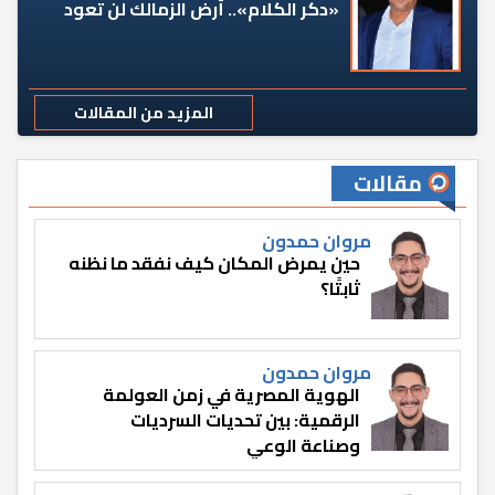
«دكر الكلام».. أرض الزمالك لن تعود
المزيد من المقالات
مقالات
مروان حمدون
حين يمرض المكان كيف نفقد ما نظنه
ثابتًا؟
مروان حمدون
الهوية المصرية في زمن العولمة
الرقمية: بين تحديات السرديات
وصناعة الوعي