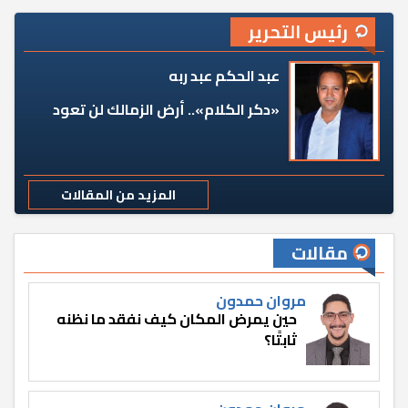
رئيس التحرير
عبد الحكم عبد ربه
«دكر الكلام».. أرض الزمالك لن تعود
المزيد من المقالات
مقالات
مروان حمدون
حين يمرض المكان كيف نفقد ما نظنه
ثابتًا؟