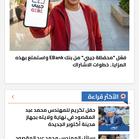
فعّل "محفظة جيبي" من بنك EBank واستمتع بهذه
المزايا.. خطوات الاشتراك
الأكثر قراءة
حفل تكريم للمهندس محمد عبد
المقصود في نهاية ولايته بجهاز
مدينة أكتوبر الجديدة
رسائل المهندس محمد عبد المقصود