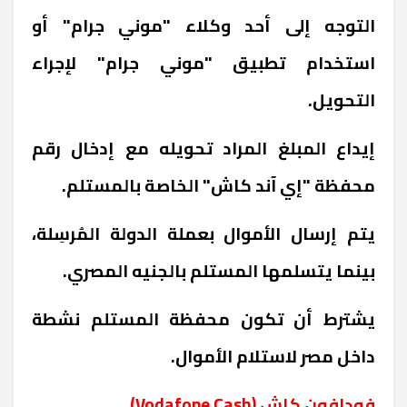
التوجه إلى أحد وكلاء "موني جرام" أو
استخدام تطبيق "موني جرام" لإجراء
التحويل.
إيداع المبلغ المراد تحويله مع إدخال رقم
محفظة "إي آند كاش" الخاصة بالمستلم.
يتم إرسال الأموال بعملة الدولة المُرسِلة،
بينما يتسلمها المستلم بالجنيه المصري.
يشترط أن تكون محفظة المستلم نشطة
داخل مصر لاستلام الأموال.
فودافون كاش (
Vodafone Cash
)