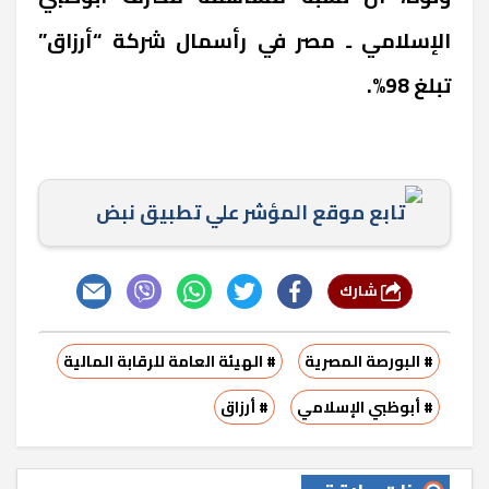
الإسلامي ـ مصر في رأسمال شركة “أرزاق”
تبلغ 98%.
تابع موقع المؤشر علي تطبيق نبض
شارك
# البورصة المصرية
# الهيئة العامة للرقابة المالية
# أبوظبي الإسلامي
# أرزاق