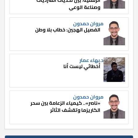
وصناعة الوعي
مروان حمدون
الفصيل الهجين: خطاب بلا وطن
د.بهاء عمار
أخطائي ليست أنا
مروان حمدون
«ناصر».. كيمياء الزعامة بين سحر
الكاريزما وتقشف الثائر