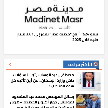
بنمو 24%.. أرباح "مدينة مصر" تقفز إلى 3.61 مليار
جنيه خلال 2025
الأكثر قراءة
مصطفى عبد الوهاب يثير التساؤلات
داخل وزارة الإسكان.. من أين تأتيه كل
هذه المناصب؟
رسائل المهندس محمد عبد المقصود
لموظفي جهاز أكتوبر الجديدة: «هزعل
لو مشيت والمدينة رجعت للخلف»