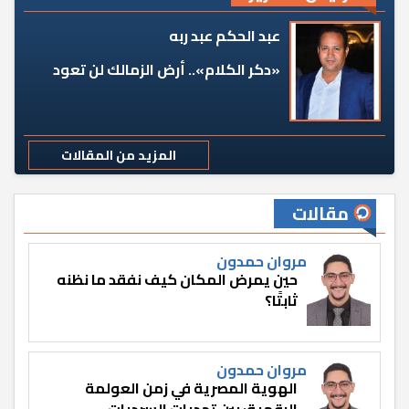
عبد الحكم عبد ربه
«دكر الكلام».. أرض الزمالك لن تعود
المزيد من المقالات
مقالات
مروان حمدون
حين يمرض المكان كيف نفقد ما نظنه
ثابتًا؟
مروان حمدون
الهوية المصرية في زمن العولمة
الرقمية: بين تحديات السرديات