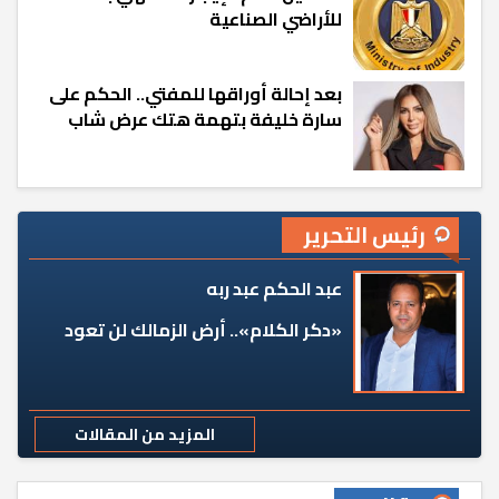
للأراضي الصناعية
بعد إحالة أوراقها للمفتي.. الحكم على
سارة خليفة بتهمة هتك عرض شاب
رئيس التحرير
عبد الحكم عبد ربه
«دكر الكلام».. أرض الزمالك لن تعود
المزيد من المقالات