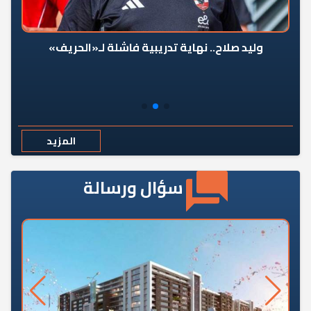
وليد صلاح.. نهاية تدريبية فاشلة لـ«الحريف»
المزيد
سؤال ورسالة