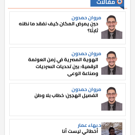
مقالات
مروان حمدون
حين يمرض المكان كيف نفقد ما نظنه
ثابتًا؟
مروان حمدون
الهوية المصرية في زمن العولمة
الرقمية: بين تحديات السرديات
وصناعة الوعي
مروان حمدون
الفصيل الهجين: خطاب بلا وطن
د.بهاء عمار
أخطائي ليست أنا