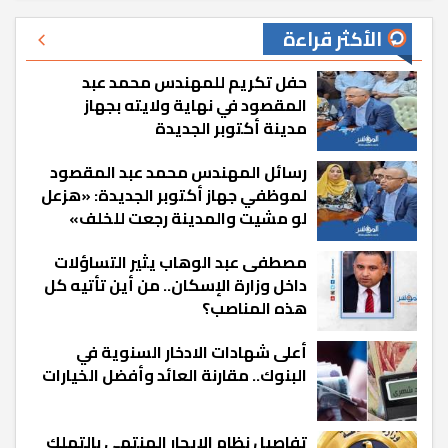
الأكثر قراءة
حفل تكريم للمهندس محمد عبد
المقصود في نهاية ولايته بجهاز
مدينة أكتوبر الجديدة
رسائل المهندس محمد عبد المقصود
لموظفي جهاز أكتوبر الجديدة: «هزعل
لو مشيت والمدينة رجعت للخلف»
مصطفى عبد الوهاب يثير التساؤلات
داخل وزارة الإسكان.. من أين تأتيه كل
هذه المناصب؟
أعلى شهادات الادخار السنوية في
البنوك.. مقارنة العائد وأفضل الخيارات
تفاصيل نظام الإيجار المنتهي بالتملك