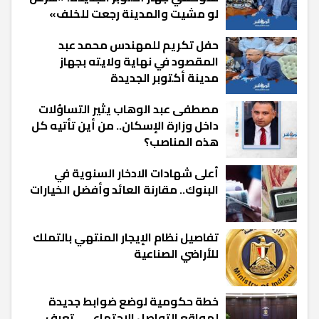
لو مشيت والمدينة رجعت للخلف»
حفل تكريم للمهندس محمد عبد
المقصود في نهاية ولايته بجهاز
مدينة أكتوبر الجديدة
مصطفى عبد الوهاب يثير التساؤلات
داخل وزارة الإسكان.. من أين تأتيه كل
هذه المناصب؟
أعلى شهادات الادخار السنوية في
البنوك.. مقارنة العائد وأفضل الخيارات
تفاصيل نظام الإيجار المنتهي بالتملك
للأراضي الصناعية
خطة حكومية لوضع ضوابط جديدة
لمواقع التواصل الاجتماعي.. تعرف