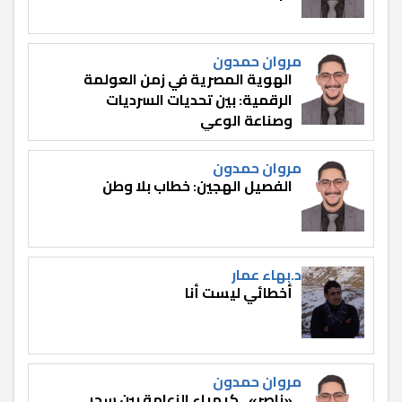
مروان حمدون
الهوية المصرية في زمن العولمة
الرقمية: بين تحديات السرديات
وصناعة الوعي
مروان حمدون
الفصيل الهجين: خطاب بلا وطن
د.بهاء عمار
أخطائي ليست أنا
مروان حمدون
«ناصر».. كيمياء الزعامة بين سحر