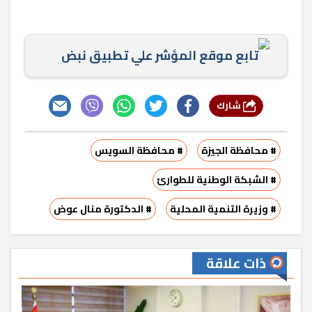
تابع موقع المؤشر علي تطبيق نبض
شارك
# محافظة الجيزة
# محافظة السويس
# الشبكة الوطنية للطوارئ
# وزيرة التنمية المحلية
# الدكتورة منال عوض
ذات علاقة