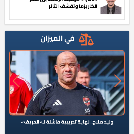
الكاريزما وتقشف الثائر
في الميزان
وليد صلاح.. نهاية تدريبية فاشلة لـ«الحريف»