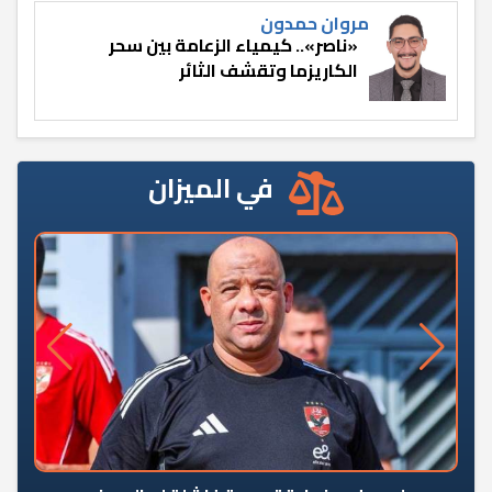
مروان حمدون
«ناصر».. كيمياء الزعامة بين سحر
الكاريزما وتقشف الثائر
في الميزان