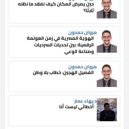
حين يمرض المكان كيف نفقد ما نظنه
ثابتًا؟
مروان حمدون
الهوية المصرية في زمن العولمة
الرقمية: بين تحديات السرديات
وصناعة الوعي
مروان حمدون
الفصيل الهجين: خطاب بلا وطن
د.بهاء عمار
أخطائي ليست أنا