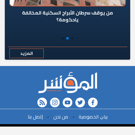
من يوقف سرطان الأبراج السكنية المخالفة
«ال
ياحكومة؟
مع
المزيد
rss feed
instagram
youtube
twitter
FACEBOOK
r
ﺑﻴﺎﻥ اﻟﺨﺼﻮﺻﻴﺔ
-
ﻣﻦ ﻧﺤﻦ
-
ﺇﺗﺼﻞ ﺑﻨﺎ
البحث
©2021All Rights Reserved. | Powered By