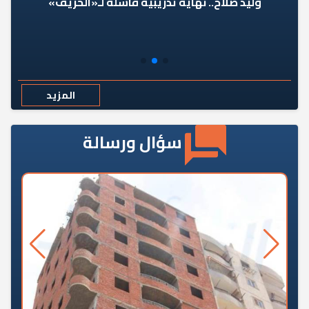
وليد صلاح.. نهاية تدريبية فاشلة لـ«الحريف»
المزيد
سؤال ورسالة