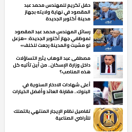
حفل تكريم للمهندس محمد عبد
المقصود في نهاية ولايته بجهاز
مدينة أكتوبر الجديدة
رسائل المهندس محمد عبد المقصود
لموظفي جهاز أكتوبر الجديدة: «هزعل
لو مشيت والمدينة رجعت للخلف»
مصطفى عبد الوهاب يثير التساؤلات
داخل وزارة الإسكان.. من أين تأتيه كل
هذه المناصب؟
أعلى شهادات الادخار السنوية في
البنوك.. مقارنة العائد وأفضل الخيارات
تفاصيل نظام الإيجار المنتهي بالتملك
للأراضي الصناعية