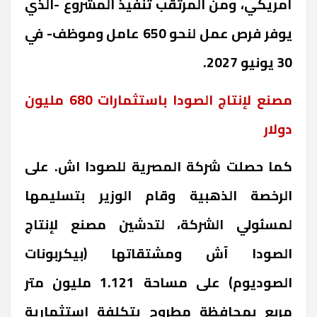
أمريكي، ومن المرتقب تنفيذ المشروع -الذي
يوفر فرص عمل لنحو 650 عامل وموظف- في
30 يونيو 2027
.
مصنع لإنتاج الصودا باستثمارات 680 مليون
دولار
كما حصلت شركة المصرية للصودا اش. على
الرخصة الذهبية وقام الوزير بتسليمها
لمسئولي الشركة، لتدشين مصنع لإنتاج
الصودا آش ومشتقاتها (بيكربونات
الصوديوم) على مساحة 1.121 مليون متر
مربع بمحافظة مطروح بتكلفة استثمارية