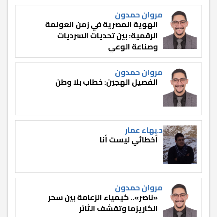
مروان حمدون
الهوية المصرية في زمن العولمة
الرقمية: بين تحديات السرديات
وصناعة الوعي
مروان حمدون
الفصيل الهجين: خطاب بلا وطن
د.بهاء عمار
أخطائي ليست أنا
مروان حمدون
«ناصر».. كيمياء الزعامة بين سحر
الكاريزما وتقشف الثائر