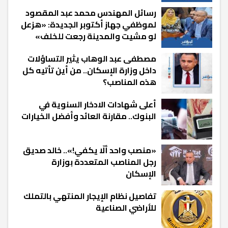
رسائل المهندس محمد عبد المقصود
لموظفي جهاز أكتوبر الجديدة: «هزعل
لو مشيت والمدينة رجعت للخلف»
مصطفى عبد الوهاب يثير التساؤلات
داخل وزارة الإسكان.. من أين تأتيه كل
هذه المناصب؟
أعلى شهادات الادخار السنوية في
البنوك.. مقارنة العائد وأفضل الخيارات
«منصب واحد ألّا يكفي!».. خالد صديق
رجل المناصب المتعددة بوزارة
الإسكان
تفاصيل نظام الإيجار المنتهي بالتملك
للأراضي الصناعية