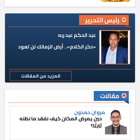
رئيس التحرير
عبد الحكم عبد ربه
«دكر الكلام».. أرض الزمالك لن تعود
المزيد من المقالات
مقالات
مروان حمدون
حين يمرض المكان كيف نفقد ما نظنه
ثابتًا؟