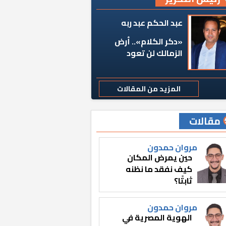
عبد الحكم عبد ربه
«دكر الكلام».. أرض
الزمالك لن تعود
المزيد من المقالات
مقالات
مروان حمدون
حين يمرض المكان
كيف نفقد ما نظنه
ثابتًا؟
مروان حمدون
الهوية المصرية في