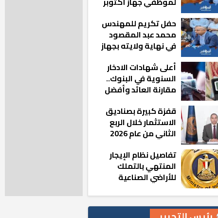
لموظفي جهاز أكتوبر
الجديدة: «هزعل لو
حفل تكريم للمهندس
مشيت والمدينة
محمد عبد المقصود
رجعت للخلف»
في نهاية ولايته بجهاز
مدينة أكتوبر الجديدة
أعلى شهادات الادخار
السنوية في البنوك..
مقارنة العائد وأفضل
الخيارات
قفزة كبيرة بصناديق
الاستثمار خلال الربع
الثاني من عام 2026
تفاصيل نظام الإيجار
المنتهي بالتملك
للأراضي الصناعية
رئيس التحرير