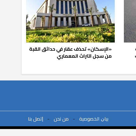
«الإسكان» تحذف عقار في حدائق القبة
من سجل التراث المعماري
ﺑﻴﺎﻥ اﻟﺨﺼﻮﺻﻴﺔ
-
ﻣﻦ ﻧﺤﻦ
-
ﺇﺗﺼﻞ ﺑﻨﺎ
©2021All Rights Reserved. | Powered By