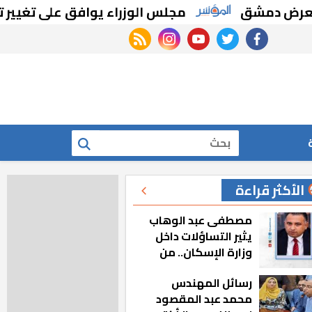
 دمشق
مجلس الوزراء يوافق على تغيير تخصي
rss feed
instagram
youtube
twitter
facebook
بحث
الأكثر قراءة
مصطفى عبد الوهاب
يثير التساؤلات داخل
وزارة الإسكان.. من
أين تأتيه كل هذه
رسائل المهندس
المناصب؟
محمد عبد المقصود