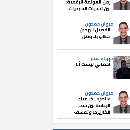
زمن العولمة الرقمية:
بين تحديات السرديات
وصناعة الوعي
مروان حمدون
الفصيل الهجين:
خطاب بلا وطن
د.بهاء عمار
أخطائي ليست أنا
مروان حمدون
«ناصر».. كيمياء
الزعامة بين سحر
الكاريزما وتقشف
الثائر