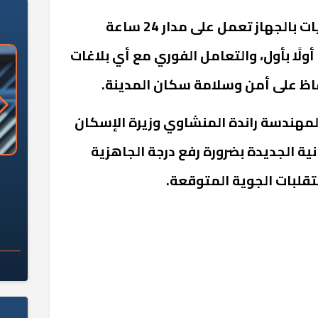
أكد زكريا، على أن غرفة العمليات بالجهاز تعمل على مدار 24 ساعة
أولًا بأول، والتعامل الفوري مع أي بلاغات
فاظ على أمن وسلامة سكان المدينة.
لمهندسة راندة المنشاوي وزيرة الإسكان
ة الجديدة بضرورة رفع درجة الجاهزية
«وزارة الآثار»: العُثور على 10 توابيت
سلامة الغذاء: 285 ألف طن صادرات
تقلبات الجوية المتوقعة.
 مقبرة "باكي"
غذائية في أسبوع