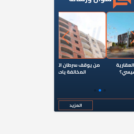
ن يوقف سرطان الأبراج السكنية
«المؤشر» يطرح السؤال ا
المخالفة ياحكومة؟
كان اختيار خريج معهد ال
رمضان وزيرًا للإسكان قرارًا
المزيد