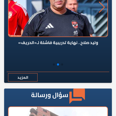
وليد صلاح.. نهاية تدريبية فاشلة لـ«الحريف»
المزيد
سؤال ورسالة