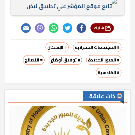
تابع موقع المؤشر علي تطبيق نبض
شارك
# المجتمعات العمرانية
# الإسكان
# العبور الجديدة
# توفيق أوضاع
# التصالح
# القادسية
ذات علاقة