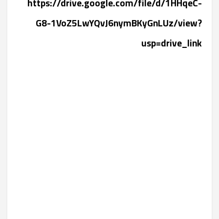
https://drive.google.com/file/d/1HHqeC-
G8-1VoZ5LwYQvJ6nymBKyGnLUz/view?
usp=drive_link