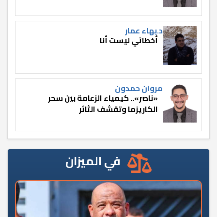
د.بهاء عمار
أخطائي ليست أنا
مروان حمدون
«ناصر».. كيمياء الزعامة بين سحر
الكاريزما وتقشف الثائر
في الميزان