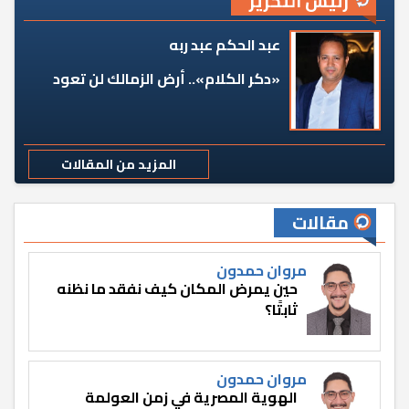
رئيس التحرير
عبد الحكم عبد ربه
«دكر الكلام».. أرض الزمالك لن تعود
المزيد من المقالات
مقالات
مروان حمدون
حين يمرض المكان كيف نفقد ما نظنه
ثابتًا؟
مروان حمدون
الهوية المصرية في زمن العولمة