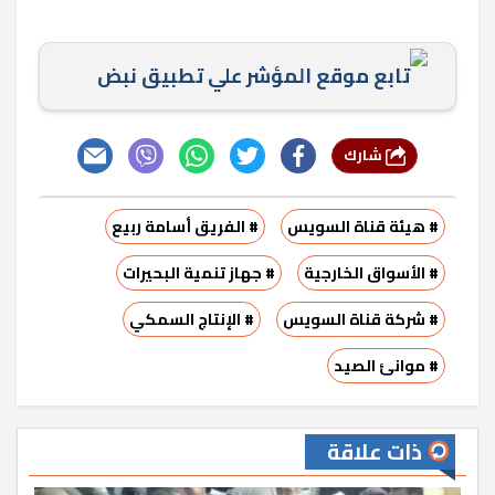
تابع موقع المؤشر علي تطبيق نبض
شارك
# هيئة قناة السويس
# الفريق أسامة ربيع
# الأسواق الخارجية
# جهاز تنمية البحيرات
# شركة قناة السويس
# الإنتاج السمكي
# موانئ الصيد
ذات علاقة