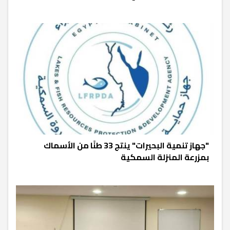
"جهاز تنمية البحيرات" ينتج 33 طنًا من الأسماك
بمزرعة المنزلة السمكية