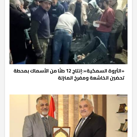
«الثروة السمكية»:إنتاج 12 طنًا من الأسماك بمحطة
تحضين الخاشعة ومفرخ المنزلة