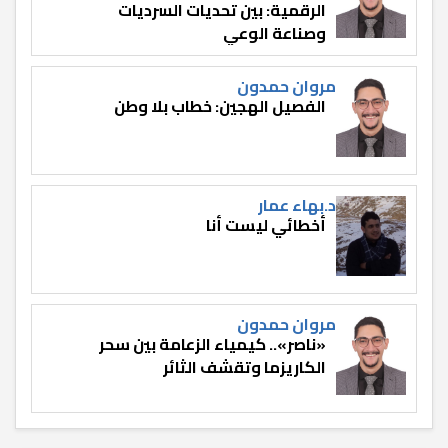
الرقمية: بين تحديات السرديات
وصناعة الوعي
مروان حمدون
الفصيل الهجين: خطاب بلا وطن
د.بهاء عمار
أخطائي ليست أنا
مروان حمدون
«ناصر».. كيمياء الزعامة بين سحر
الكاريزما وتقشف الثائر