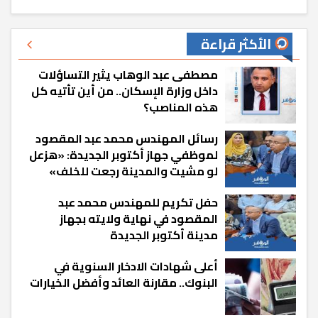
الأكثر قراءة
مصطفى عبد الوهاب يثير التساؤلات
داخل وزارة الإسكان.. من أين تأتيه كل
هذه المناصب؟
رسائل المهندس محمد عبد المقصود
لموظفي جهاز أكتوبر الجديدة: «هزعل
لو مشيت والمدينة رجعت للخلف»
حفل تكريم للمهندس محمد عبد
المقصود في نهاية ولايته بجهاز
مدينة أكتوبر الجديدة
أعلى شهادات الادخار السنوية في
البنوك.. مقارنة العائد وأفضل الخيارات