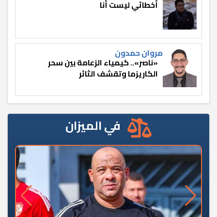
أخطائي ليست أنا
مروان حمدون
«ناصر».. كيمياء الزعامة بين سحر
الكاريزما وتقشف الثائر
في الميزان