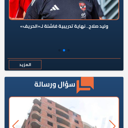
وليد صلاح.. نهاية تدريبية فاشلة لـ«الحريف»
المزيد
سؤال ورسالة