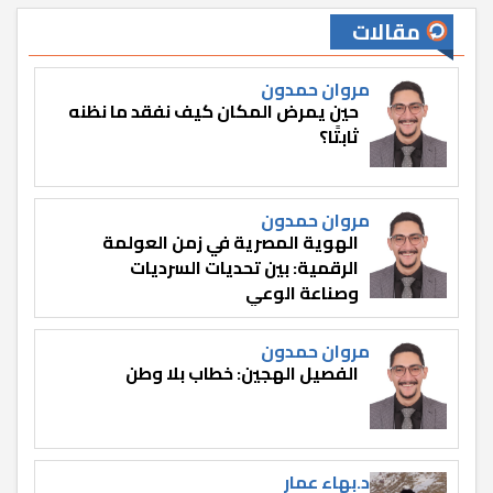
مقالات
مروان حمدون
حين يمرض المكان كيف نفقد ما نظنه
ثابتًا؟
مروان حمدون
الهوية المصرية في زمن العولمة
الرقمية: بين تحديات السرديات
وصناعة الوعي
مروان حمدون
الفصيل الهجين: خطاب بلا وطن
د.بهاء عمار