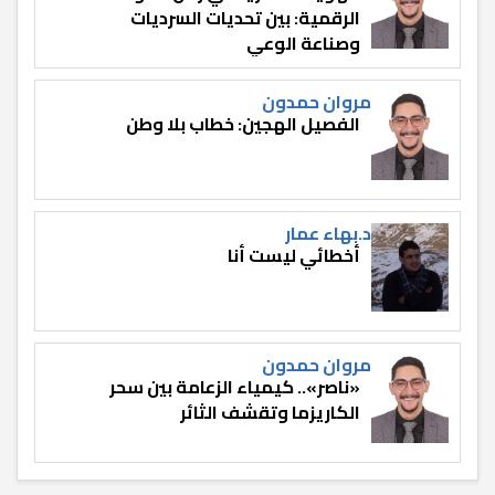
الرقمية: بين تحديات السرديات
وصناعة الوعي
مروان حمدون
الفصيل الهجين: خطاب بلا وطن
د.بهاء عمار
أخطائي ليست أنا
مروان حمدون
«ناصر».. كيمياء الزعامة بين سحر
الكاريزما وتقشف الثائر