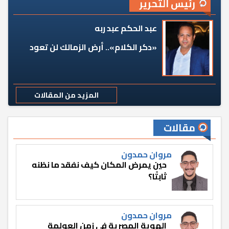
رئيس التحرير
عبد الحكم عبد ربه
«دكر الكلام».. أرض الزمالك لن تعود
المزيد من المقالات
مقالات
مروان حمدون
حين يمرض المكان كيف نفقد ما نظنه
ثابتًا؟
مروان حمدون
الهوية المصرية في زمن العولمة