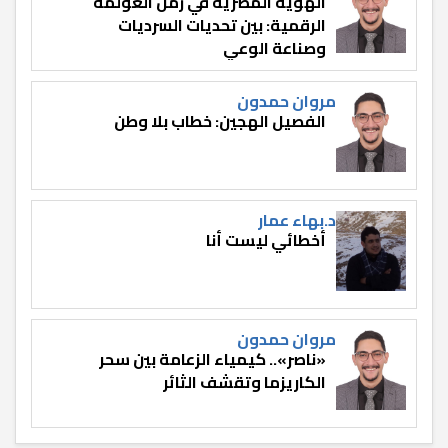
الهوية المصرية في زمن العولمة
الرقمية: بين تحديات السرديات
وصناعة الوعي
مروان حمدون
الفصيل الهجين: خطاب بلا وطن
د.بهاء عمار
أخطائي ليست أنا
مروان حمدون
«ناصر».. كيمياء الزعامة بين سحر
الكاريزما وتقشف الثائر