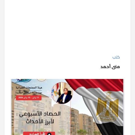
كتب
منى أحمد