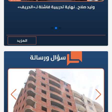
وليد صلاح.. نهاية تدريبية فاشلة لـ«الحريف»
المزيد
سؤال ورسالة