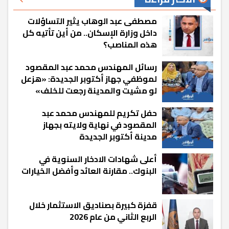
مصطفى عبد الوهاب يثير التساؤلات
داخل وزارة الإسكان.. من أين تأتيه كل
هذه المناصب؟
رسائل المهندس محمد عبد المقصود
لموظفي جهاز أكتوبر الجديدة: «هزعل
لو مشيت والمدينة رجعت للخلف»
حفل تكريم للمهندس محمد عبد
المقصود في نهاية ولايته بجهاز
مدينة أكتوبر الجديدة
أعلى شهادات الادخار السنوية في
البنوك.. مقارنة العائد وأفضل الخيارات
قفزة كبيرة بصناديق الاستثمار خلال
الربع الثاني من عام 2026