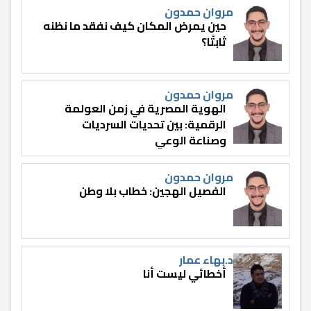
مروان حمدون
حين يمرض المكان كيف نفقد ما نظنه
ثابتًا؟
مروان حمدون
الهوية المصرية في زمن العولمة
الرقمية: بين تحديات السرديات
وصناعة الوعي
مروان حمدون
الفصيل الهجين: خطاب بلا وطن
د.بهاء عمار
أخطائي ليست أنا