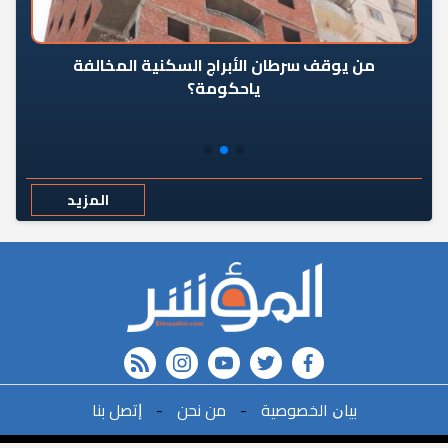
من يوقف سرطان الأبراج السكنية المخالفة
«ال
ياحكومة؟
مع
المزيد
rss feed
instagram
youtube
twitter
FACEBOOK
r
ﺑﻴﺎﻥ اﻟﺨﺼﻮﺻﻴﺔ
-
ﻣﻦ ﻧﺤﻦ
-
ﺇﺗﺼﻞ ﺑﻨﺎ