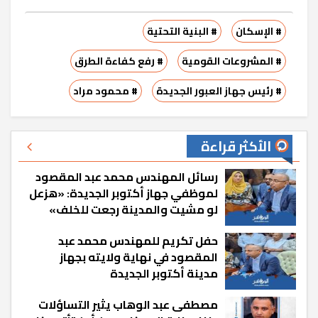
# الإسكان
# البنية التحتية
# المشروعات القومية
# رفع كفاءة الطرق
# رئيس جهاز العبور الجديدة
# محمود مراد
الأكثر قراءة
رسائل المهندس محمد عبد المقصود
لموظفي جهاز أكتوبر الجديدة: «هزعل
لو مشيت والمدينة رجعت للخلف»
حفل تكريم للمهندس محمد عبد
المقصود في نهاية ولايته بجهاز
مدينة أكتوبر الجديدة
مصطفى عبد الوهاب يثير التساؤلات