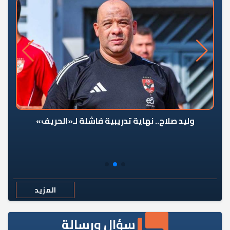
وليد صلاح.. نهاية تدريبية فاشلة لـ«الحريف»
المزيد
سؤال ورسالة