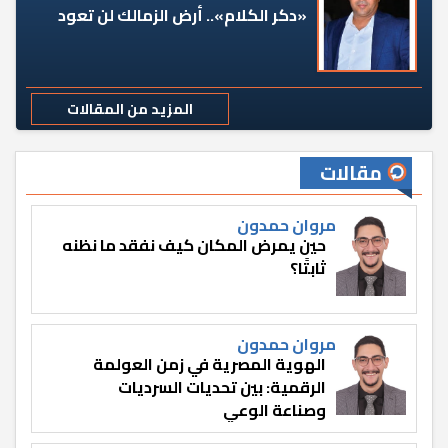
«دكر الكلام».. أرض الزمالك لن تعود
المزيد من المقالات
مقالات
مروان حمدون
حين يمرض المكان كيف نفقد ما نظنه
ثابتًا؟
مروان حمدون
الهوية المصرية في زمن العولمة
الرقمية: بين تحديات السرديات
وصناعة الوعي