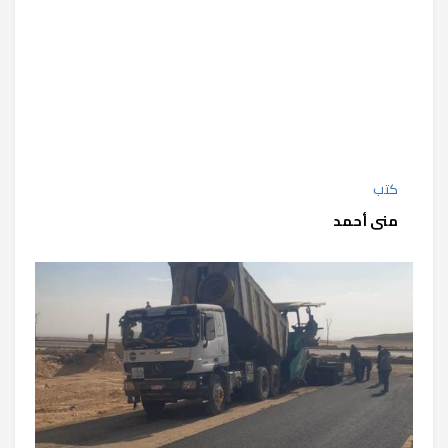
كتب
منى أحمد