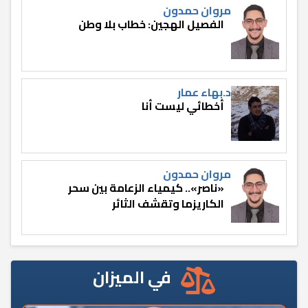
مروان حمدون
الفصيل الهجين: خطاب بلا وطن
د.بهاء عمار
أخطائي ليست أنا
مروان حمدون
«ناصر».. كيمياء الزعامة بين سحر
الكاريزما وتقشف الثائر
في الميزان