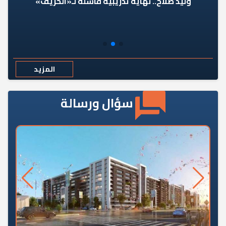
وليد صلاح.. نهاية تدريبية فاشلة لـ«الحريف»
المزيد
سؤال ورسالة