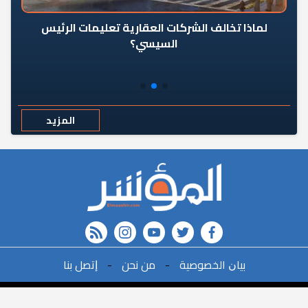
رٍ
لماذا تخالف الشركات العقارية تعليمات الرئيس
السيسي؟
المزيد
rss feed
instagram
youtube
twitter
FACEBOOK
r
ﺑﻴﺎﻥ اﻟﺨﺼﻮﺻﻴﺔ
-
ﻣﻦ ﻧﺤﻦ
-
ﺇﺗﺼﻞ ﺑﻨﺎ
البحث
©2021All Rights Reserved. | Powered By