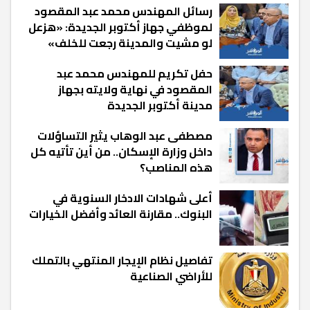
رسائل المهندس محمد عبد المقصود
لموظفي جهاز أكتوبر الجديدة: «هزعل
لو مشيت والمدينة رجعت للخلف»
حفل تكريم للمهندس محمد عبد
المقصود في نهاية ولايته بجهاز
مدينة أكتوبر الجديدة
مصطفى عبد الوهاب يثير التساؤلات
داخل وزارة الإسكان.. من أين تأتيه كل
هذه المناصب؟
أعلى شهادات الادخار السنوية في
البنوك.. مقارنة العائد وأفضل الخيارات
تفاصيل نظام الإيجار المنتهي بالتملك
للأراضي الصناعية