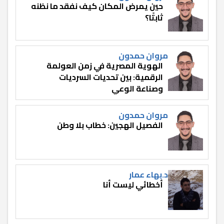
حين يمرض المكان كيف نفقد ما نظنه
ثابتًا؟
مروان حمدون
الهوية المصرية في زمن العولمة
الرقمية: بين تحديات السرديات
وصناعة الوعي
مروان حمدون
الفصيل الهجين: خطاب بلا وطن
د.بهاء عمار
أخطائي ليست أنا