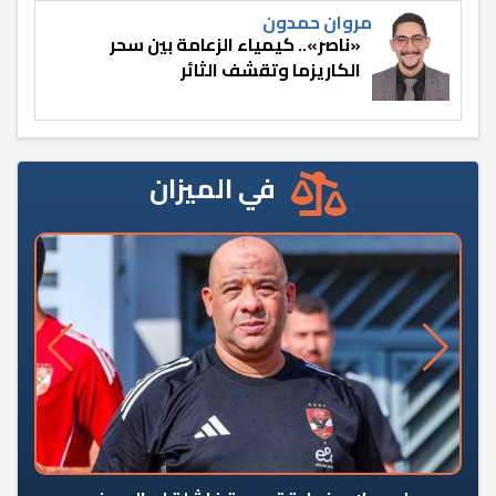
مروان حمدون
«ناصر».. كيمياء الزعامة بين سحر
الكاريزما وتقشف الثائر
في الميزان