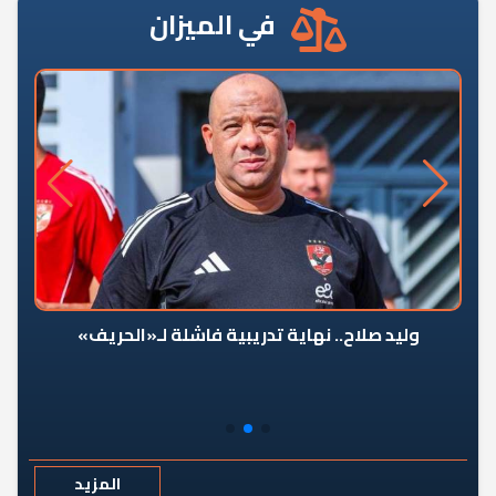
في الميزان
وليد صلاح.. نهاية تدريبية فاشلة لـ«الحريف»
المزيد