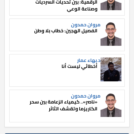
الرقمية: بين تحديات السرديات
وصناعة الوعي
مروان حمدون
الفصيل الهجين: خطاب بلا وطن
د.بهاء عمار
أخطائي ليست أنا
مروان حمدون
«ناصر».. كيمياء الزعامة بين سحر
الكاريزما وتقشف الثائر