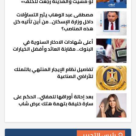
لو مشيت والمدينة رجعت للخلف»
مصطفى عبد الوهاب يثير التساؤلات
داخل وزارة الإسكان.. من أين تأتيه كل
هذه المناصب؟
أعلى شهادات الادخار السنوية في
البنوك.. مقارنة العائد وأفضل الخيارات
تفاصيل نظام الإيجار المنتهي بالتملك
للأراضي الصناعية
بعد إحالة أوراقها للمفتي.. الحكم على
سارة خليفة بتهمة هتك عرض شاب
رئيس التحرير