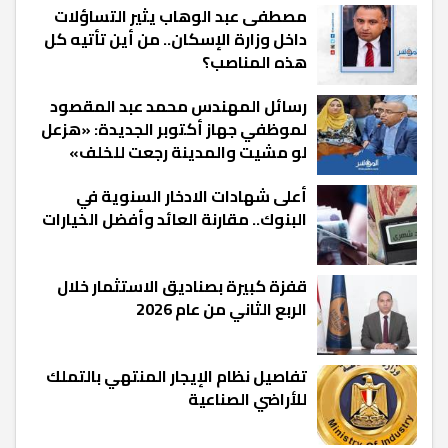
مصطفى عبد الوهاب يثير التساؤلات
داخل وزارة الإسكان.. من أين تأتيه كل
هذه المناصب؟
رسائل المهندس محمد عبد المقصود
لموظفي جهاز أكتوبر الجديدة: «هزعل
لو مشيت والمدينة رجعت للخلف»
أعلى شهادات الادخار السنوية في
البنوك.. مقارنة العائد وأفضل الخيارات
قفزة كبيرة بصناديق الاستثمار خلال
الربع الثاني من عام 2026
تفاصيل نظام الإيجار المنتهي بالتملك
للأراضي الصناعية