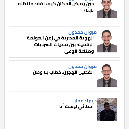
حين يمرض المكان كيف نفقد ما نظنه
ثابتًا؟
مروان حمدون
الهوية المصرية في زمن العولمة
الرقمية: بين تحديات السرديات
وصناعة الوعي
مروان حمدون
الفصيل الهجين: خطاب بلا وطن
د.بهاء عمار
أخطائي ليست أنا