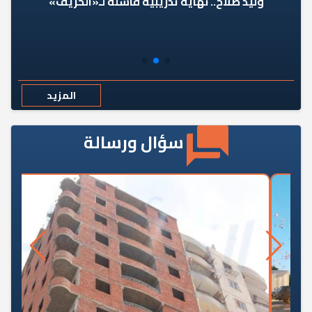
وليد صلاح.. نهاية تدريبية فاشلة لـ«الحريف»
المزيد
سؤال ورسالة