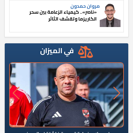
مروان حمدون
«ناصر».. كيمياء الزعامة بين سحر
الكاريزما وتقشف الثائر
في الميزان