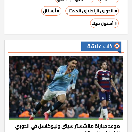
# الدوري الإنجليزي الممتاز
# أرسنال
# أستون فيلا
ذات علاقة
موعد مباراة مانشستر سيتي ونيوكاسل في الدوري