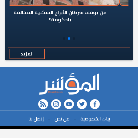
من يوقف سرطان الأبراج السكنية المخالفة
«ال
ياحكومة؟
مع
المزيد
rss feed
instagram
youtube
twitter
FACEBOOK
r
ﺑﻴﺎﻥ اﻟﺨﺼﻮﺻﻴﺔ
-
ﻣﻦ ﻧﺤﻦ
-
ﺇﺗﺼﻞ ﺑﻨﺎ
البحث
©2021All Rights Reserved. | Powered By