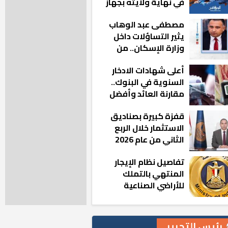
في نهاية ولايته بجهاز
مدينة أكتوبر الجديدة
مصطفى عبد الوهاب
يثير التساؤلات داخل
وزارة الإسكان.. من
أين تأتيه كل هذه
أعلى شهادات الادخار
المناصب؟
السنوية في البنوك..
مقارنة العائد وأفضل
الخيارات
قفزة كبيرة بصناديق
الاستثمار خلال الربع
الثاني من عام 2026
تفاصيل نظام الإيجار
المنتهي بالتملك
للأراضي الصناعية
رئيس التحرير