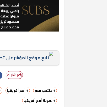
«المؤشر» يطرح 
تابع موقع المؤشر علي ت
كان اختيار خري
رمضان وزيرًا للإ
شارك
# منتخب مصر
# أمم أفريقيا
#
# بطولة أمم أفريقيا