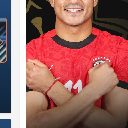
«وزارة الآثار»: العُثور على 10 توابيت
سلامة الغذاء: 285 ألف طن صادرات
 مقبرة "باكي"
غذائية في أسبوع