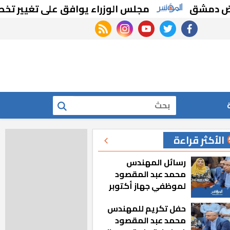
مجلس الوزراء يوافق على تغيير تخصيص قطع
rss feed
instagram
youtube
twitter
facebook
بحث
الأكثر قراءة
رسائل المهندس
محمد عبد المقصود
لموظفي جهاز أكتوبر
الجديدة: «هزعل لو
حفل تكريم للمهندس
مشيت والمدينة
محمد عبد المقصود
رجعت للخلف»