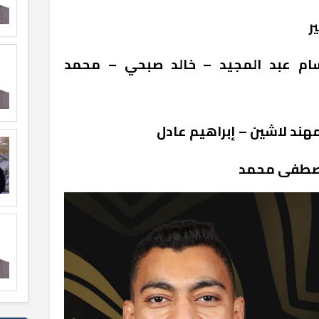
ر
سام عبد المجيد – خالد صبحي – محمد
ند لاشين – إبراهيم عادل
مصطفى محمد