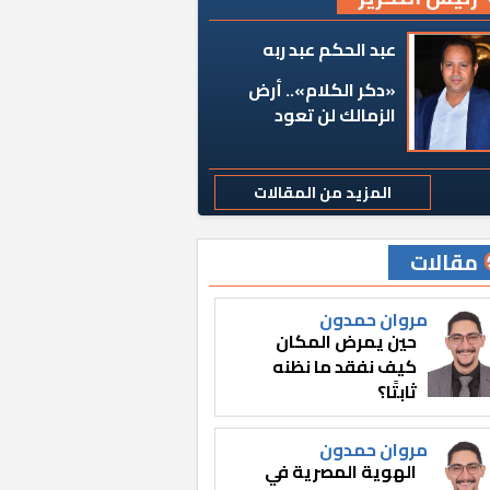
عبد الحكم عبد ربه
«دكر الكلام».. أرض
الزمالك لن تعود
المزيد من المقالات
مقالات
مروان حمدون
حين يمرض المكان
كيف نفقد ما نظنه
ثابتًا؟
مروان حمدون
الهوية المصرية في