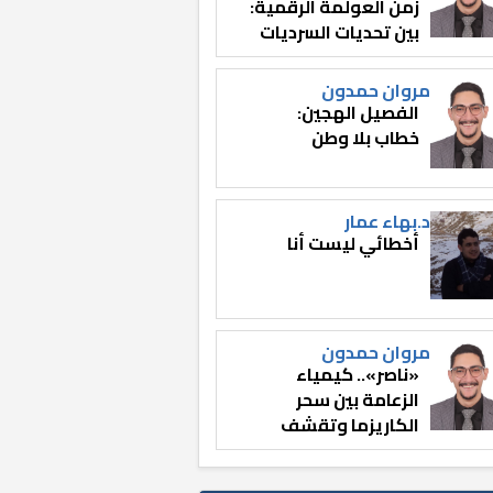
زمن العولمة الرقمية:
بين تحديات السرديات
وصناعة الوعي
مروان حمدون
الفصيل الهجين:
خطاب بلا وطن
د.بهاء عمار
أخطائي ليست أنا
مروان حمدون
«ناصر».. كيمياء
الزعامة بين سحر
الكاريزما وتقشف
الثائر