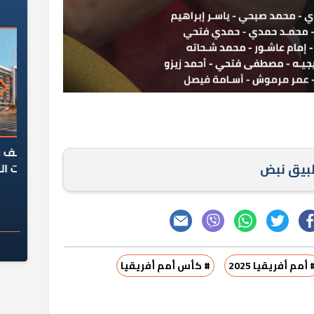
السؤال الصعب: هل
لماذا تخالف الشركات العقارية
م
طبيق نبض
ج معهد العاشر من
تعليمات الرئيس السيسي؟
سكان قرارًا صائبًا؟
 أمم أفريقيا 2025
# كأس أمم أفريقيا