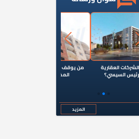
ن يوقف سرطان الأبراج السكنية
«المؤشر» يطرح السؤال ا
المخالفة ياحكومة؟
كان اختيار خريج معهد ال
رمضان وزيرًا للإسكان قرارًا
المزيد