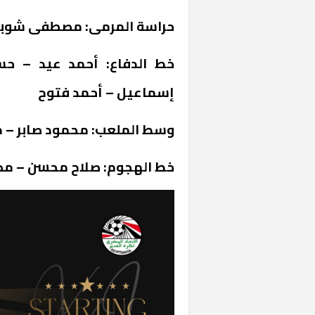
حراسة المرمى: مصطفى شوبي
خط الدفاع: أحمد عيد – ح
إسماعيل – أحمد فتوح
وسط الملعب: محمود صابر – مه
خط الهجوم: صلاح محسن – 