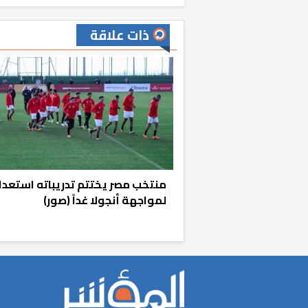
ذات علاقة
منتخب مصر يختتم تدريباته استعدادا
لمواجهة أنجولا غداً (صور)