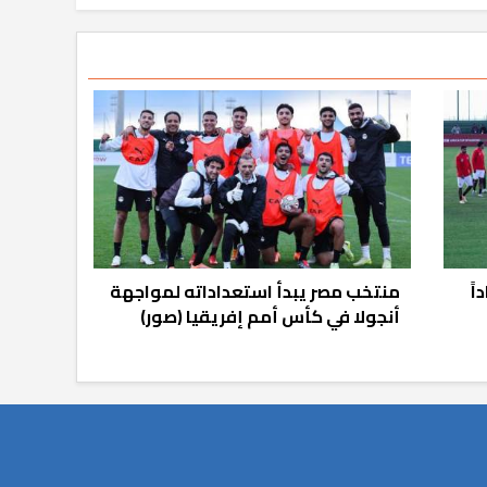
ً
منتخب مصر يبدأ استعداداته لمواجهة
أنجولا في كأس أمم إفريقيا (صور)