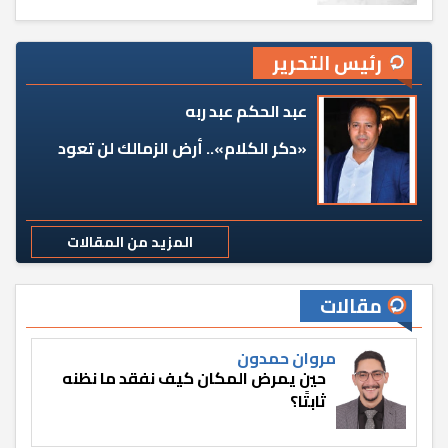
رئيس التحرير
عبد الحكم عبد ربه
«دكر الكلام».. أرض الزمالك لن تعود
المزيد من المقالات
مقالات
مروان حمدون
حين يمرض المكان كيف نفقد ما نظنه
ثابتًا؟