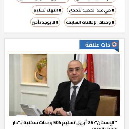
# مي عبد الحميد تتحدي
# انتهاء تسليم
# وحدات الإعلانات السابقة
# لا يوجد تأخير
ذات علاقة
" الإسكان": 26 أبريل تسليم 504 وحدات سكنية بـ"دار
مصر" بالعبور