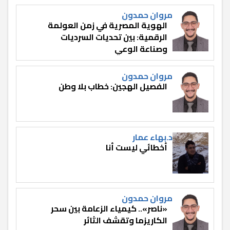
مروان حمدون
الهوية المصرية في زمن العولمة
الرقمية: بين تحديات السرديات
وصناعة الوعي
مروان حمدون
الفصيل الهجين: خطاب بلا وطن
د.بهاء عمار
أخطائي ليست أنا
مروان حمدون
«ناصر».. كيمياء الزعامة بين سحر
الكاريزما وتقشف الثائر