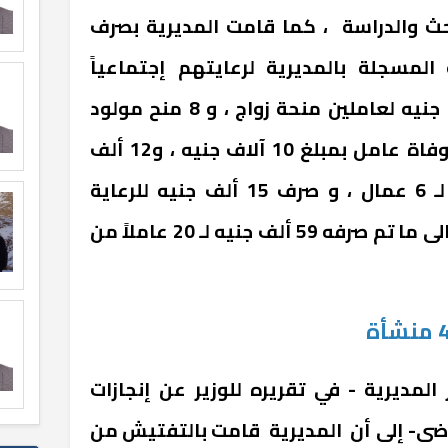
ت البحث والدراسة ، كما قامت المديرية بصرف
 المسجلة بالمديرية لرعايتهم إجتماعياً
وصحياً ، حيث تم صرف 6 آلاف جنيه لعاملين منحة زواج ، و 8 منح مولود
بمبلغ 16 ألف جنيه ، ومنحة وفاة عامل بمبلغ 10 آلاف جنيه ، و12 ألف
جنيه منح وفاة لأحد الأقارب لـ 6 عمال ، و صرف 15 ألف جنيه للرعاية
الصحية لـ 3 عمال ، ليصل إجمالى ما تم صرفه 59 ألف جنيه لـ 20 عاملاً من
لمديرية - في تقريره للوزير عن إنجازات
اضى- إلى أن المديرية قامت بالتفتيش من