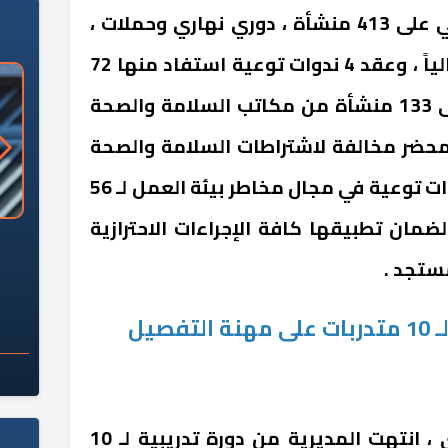
خلال مكاتب التفتيش العمالي على 413 منشأة ، دوري نهاري وحملات ،
أسفر عن تحرير 42 محضراً عمالياً ، وعقد 4 ندوات توعية استفاد منها 72
عامل، فضلاً عن التفتيش على 133 منشأة من مكاتب السلامة والصحة
مهنية ، أسفر عن تحرير 48 محضر مخالفة لاشتراطات السلامة والصحة
المهنية ، فضلاً عن عقد 5 ندوات توعية في مجال مخاطر بيئة العمل لـ 56
بعة 150 منشأة لضمان تطبيقها كافة الإجراءات الاحترازية
«وزارة الآثار»: العُثور على 10 توابيت
سلامة الغذاء: 285 ألف طن صادرات
 مقبرة "باكي"
غذائية في أسبوع
ستجد .
الانتهاء من دورة تدريبية لـ 10 متدربات على مهنة التفصيل
أما في مجال التدريب المهني ، انتهت المديرية من دورة تدريبية لـ 10