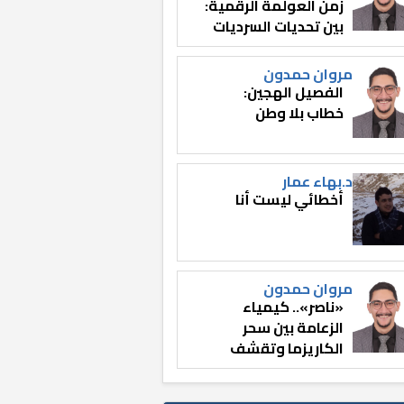
زمن العولمة الرقمية:
بين تحديات السرديات
وصناعة الوعي
مروان حمدون
الفصيل الهجين:
خطاب بلا وطن
د.بهاء عمار
أخطائي ليست أنا
مروان حمدون
«ناصر».. كيمياء
الزعامة بين سحر
الكاريزما وتقشف
الثائر