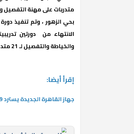
متدربات على مهنة التفصيل وا
الانتهاء من دورتين تدريب
والخياطة والتفصيل لـ 21 متدرباً بالمديرية.
«المؤشر» يطرح 
كان اختيار خري
إقرأ أيضا:
رمضان وزيرًا للإ
جهاز القاهرة الجديدة يسترد 9 أفدنة شمال طريق العين السخنة