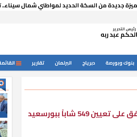
ة من السكة الحديد لمواطني شمال سيناء.. تعرف على
رئيس التحرير
لحكم عبد ربه
بنوك وبورصة
دبرياج
البرلمان
تقارير
القائمة
ن 549 شاباً ببورسعيد