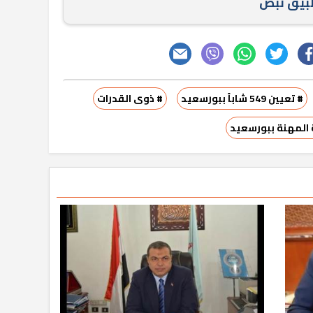
طبيق نبض
# تعيين 549 شاباً ببورسعيد
# ذوى القدرات
 المهنة ببورسعيد