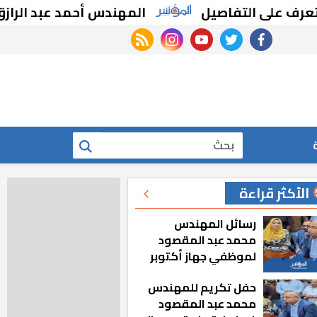
 التفاصيل
المهندس أحمد عبد الرازق: حملات 
rss feed
instagram
youtube
twitter
facebook
بحث
الأكثر قراءة
رسائل المهندس
محمد عبد المقصود
لموظفي جهاز أكتوبر
الجديدة: «هزعل لو
حفل تكريم للمهندس
مشيت والمدينة
محمد عبد المقصود
رجعت للخلف»