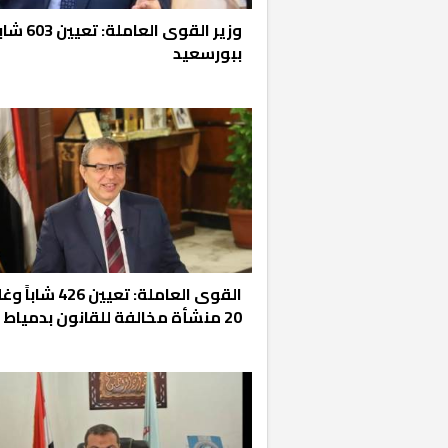
وزير القوى العاملة: تعيين 03
ببورسعيد
القوى العاملة: تعيين 426 شا
20 منشأة مخالفة للقانون بدمياط