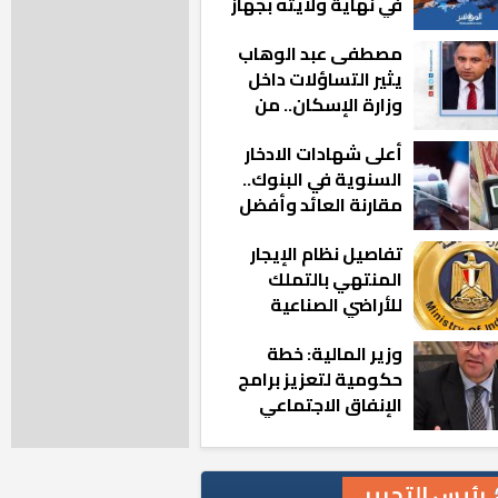
في نهاية ولايته بجهاز
مدينة أكتوبر الجديدة
مصطفى عبد الوهاب
يثير التساؤلات داخل
وزارة الإسكان.. من
أين تأتيه كل هذه
أعلى شهادات الادخار
المناصب؟
السنوية في البنوك..
مقارنة العائد وأفضل
الخيارات
تفاصيل نظام الإيجار
المنتهي بالتملك
للأراضي الصناعية
وزير المالية: خطة
حكومية لتعزيز برامج
الإنفاق الاجتماعي
بالمحافظات
رئيس التحرير