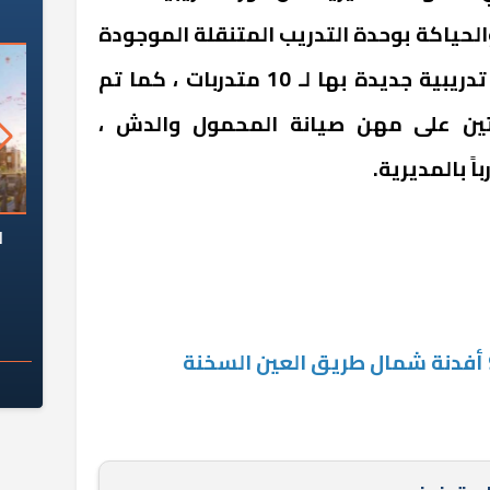
لحياكة بوحدة التدريب المتنقلة الموجودة
بحي الزهور ، وتم تنفيذ دورة تدريبية جديدة بها لـ 10 متدربات ، كما تم
يتين على مهن صيانة المحمول والدش ،
السؤال الصعب: هل
لماذا تخالف الشركات العقارية
م
ج معهد العاشر من
تعليمات الرئيس السيسي؟
سكان قرارًا صائبًا؟