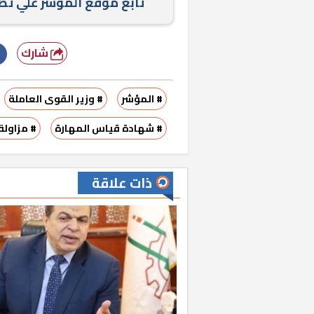
تابع موقع المؤشر علي ت
شارك
# المؤشر
# وزير القوى العاملة
# شهادة قياس المهارة
# مزاولة
ذات علاقة