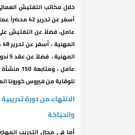
ال
عامل ، ومتا
خشبية بفناء
للوقاية من فيروس كورونا الم
والحياكة