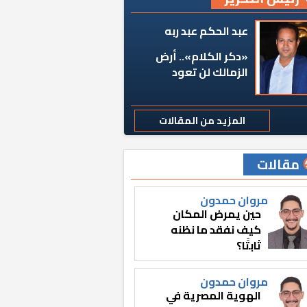
عبد الحكم عبد ربه
«دكر الكلام».. أرض
الزمالك لن تعود
المزيد من المقالات
مقالات
مروان حمدون
حين يمرض المكان
كيف نفقد ما نظنه
ثابتًا؟
مروان حمدون
الهوية المصرية في