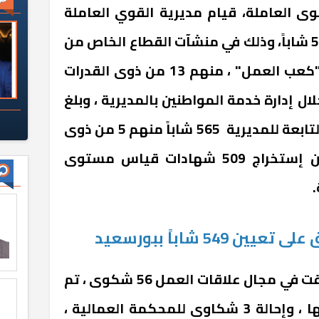
ى العاملة، قيام مديرية القوي العاملة
بمحافظة بورسعيد بتعيين 549 شاباً، وذلك في منشآت القطاع الخاص من
خلال شهادات القيد المرتدة "كعب العمل" ، منهم 13 من ذوى القدرات
ل إدارة خدمة المواطنين بالمديرية ، وبلغ
المسجلين بمكاتب التشغيل التابعة للمديرية 565 شاباً منهم 5 من ذوى
الإحتياجات الخاصة ، فضلاً عن إستخراج 509 شهادات قياس مستوى
.
54 شاباً ببورسعيد
وأضاف الوزير، أن المديرية تلقت في مجال علاقات العمل 56 شكوى ، تم
تسوية شكوي، وحفظ 13 منها ، وإحالة 3 شكاوى للمحكمة العمالية ،