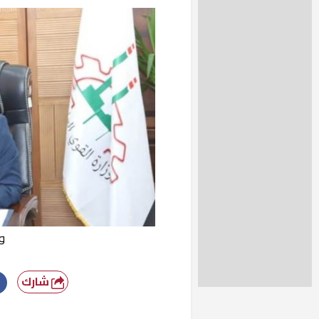
و
شارك