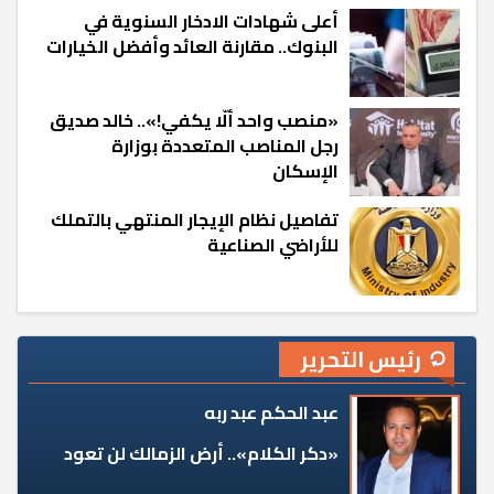
أعلى شهادات الادخار السنوية في
البنوك.. مقارنة العائد وأفضل الخيارات
«منصب واحد ألّا يكفي!».. خالد صديق
رجل المناصب المتعددة بوزارة
الإسكان
تفاصيل نظام الإيجار المنتهي بالتملك
للأراضي الصناعية
رئيس التحرير
عبد الحكم عبد ربه
«دكر الكلام».. أرض الزمالك لن تعود