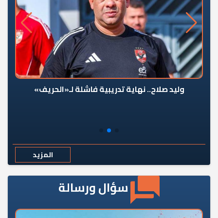
وليد صلاح.. نهاية تدريبية فاشلة لـ«الحريف»
المزيد
سؤال ورسالة