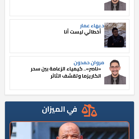
د.بهاء عمار
أخطائي ليست أنا
مروان حمدون
«ناصر».. كيمياء الزعامة بين سحر
الكاريزما وتقشف الثائر
في الميزان