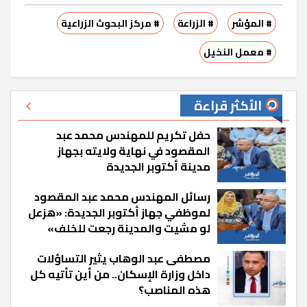
# المؤشر
# الزراعة
# مركز البحوث الزراعية
# معمل النخيل
الأكثر قراءة
حفل تكريم للمهندس محمد عبد
المقصود في نهاية ولايته بجهاز
مدينة أكتوبر الجديدة
رسائل المهندس محمد عبد المقصود
لموظفي جهاز أكتوبر الجديدة: «هزعل
لو مشيت والمدينة رجعت للخلف»
مصطفى عبد الوهاب يثير التساؤلات
داخل وزارة الإسكان.. من أين تأتيه كل
هذه المناصب؟