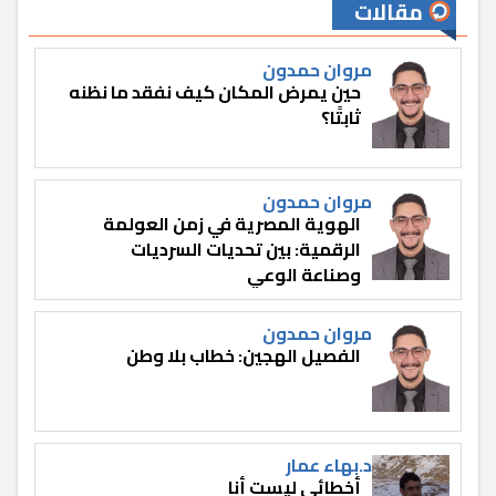
مقالات
مروان حمدون
حين يمرض المكان كيف نفقد ما نظنه
ثابتًا؟
مروان حمدون
الهوية المصرية في زمن العولمة
الرقمية: بين تحديات السرديات
وصناعة الوعي
مروان حمدون
الفصيل الهجين: خطاب بلا وطن
د.بهاء عمار
أخطائي ليست أنا