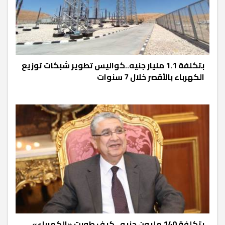
بتكلفة 1.1 مليار جنيه..كواليس تطوير شبكات توزيع
الكهرباء بالأقصر خلال 7 سنوات
بتكلفة 140 مليون جنيه.. كيف طورت «الكهرباء»