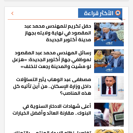
الأكثر قراءة
حفل تكريم للمهندس محمد عبد
المقصود في نهاية ولايته بجهاز
مدينة أكتوبر الجديدة
رسائل المهندس محمد عبد المقصود
لموظفي جهاز أكتوبر الجديدة: «هزعل
لو مشيت والمدينة رجعت للخلف»
مصطفى عبد الوهاب يثير التساؤلات
داخل وزارة الإسكان.. من أين تأتيه كل
هذه المناصب؟
أعلى شهادات الادخار السنوية في
البنوك.. مقارنة العائد وأفضل الخيارات
تفاصيل نظام الإيجار المنتهي بالتملك