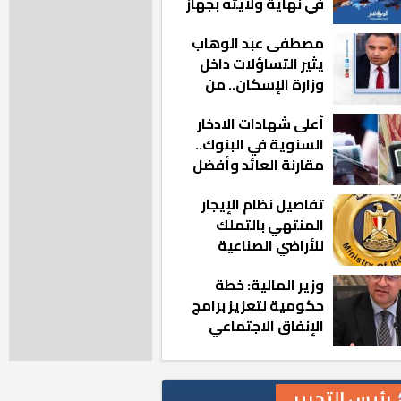
في نهاية ولايته بجهاز
مدينة أكتوبر الجديدة
مصطفى عبد الوهاب
يثير التساؤلات داخل
وزارة الإسكان.. من
أين تأتيه كل هذه
أعلى شهادات الادخار
المناصب؟
السنوية في البنوك..
مقارنة العائد وأفضل
الخيارات
تفاصيل نظام الإيجار
المنتهي بالتملك
للأراضي الصناعية
وزير المالية: خطة
حكومية لتعزيز برامج
الإنفاق الاجتماعي
بالمحافظات
رئيس التحرير