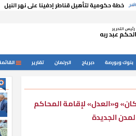
مية لتأهيل قناطر إدفينا على نهر النيل
العا
رئيس التحرير
لحكم عبد ربه
بنوك وبورصة
دبرياج
البرلمان
تقارير
القائمة
ان» و«العدل» لإقامة المحاكم
لمدن الجديدة