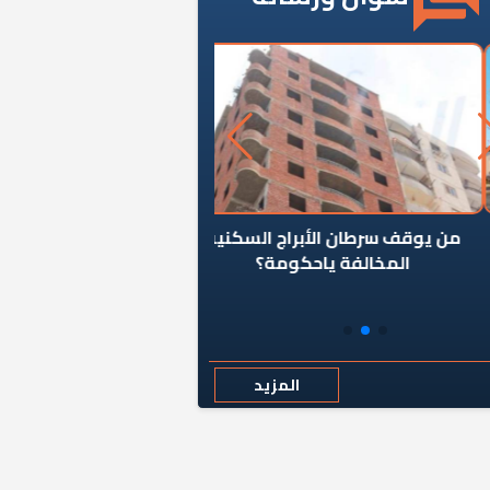
ن يوقف سرطان الأبراج السكنية
«المؤشر» يطرح السؤال ا
المخالفة ياحكومة؟
كان اختيار خريج معهد ال
رمضان وزيرًا للإسكان قرارًا
المزيد