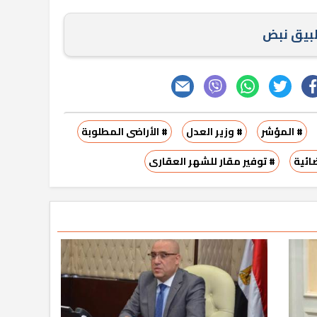
طبيق نبض
# المؤشر
# وزير العدل
# الأراضى المطلوبة
ائية
# توفير مقار للشهر العقارى