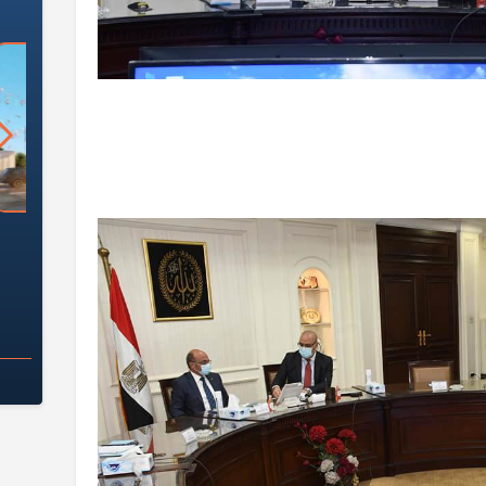
السؤال الصعب: هل
لماذا تخالف الشركات العقارية
م
ج معهد العاشر من
تعليمات الرئيس السيسي؟
سكان قرارًا صائبًا؟