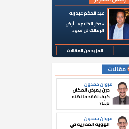
عبد الحكم عبد ربه
«دكر الكلام».. أرض
الزمالك لن تعود
المزيد من المقالات
مقالات
مروان حمدون
حين يمرض المكان
كيف نفقد ما نظنه
ثابتًا؟
مروان حمدون
الهوية المصرية في