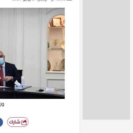
وز
شارك