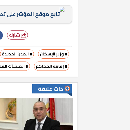
تابع موقع المؤشر علي ت
شارك
# وزير الإسكان
# المدن الجديدة
# إقامة المحاكم
# المنشآت القض
ذات علاقة