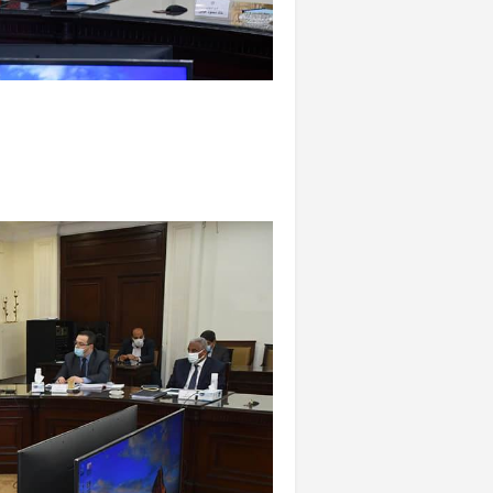
«المؤشر» يطرح 
كان اختيار خري
رمضان وزيرًا للإ