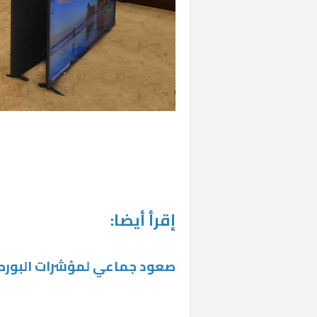
إقرأ أيضا:
صعود جماعي لمؤشرات البورصة