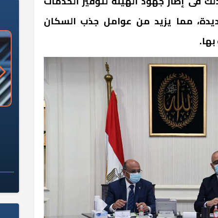
لك فى إطار جهود الهيئة لتوفير الخدمات
ديدة، مما يزيد من عوامل جذب السكان
بها.
«وزارة الآثار»: العُثور على 10 توابيت
سلامة الغذاء: 285 ألف طن صادرات
 مقبرة "باكي"
غذائية في أسبوع