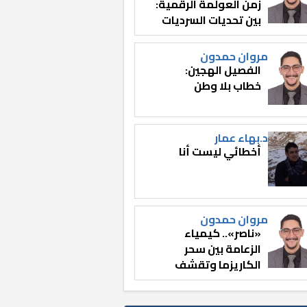
زمن العولمة الرقمية:
بين تحديات السرديات
وصناعة الوعي
مروان حمدون
الفصيل الهجين:
خطاب بلا وطن
د.بهاء عمار
أخطائي ليست أنا
مروان حمدون
«ناصر».. كيمياء
الزعامة بين سحر
الكاريزما وتقشف
الثائر