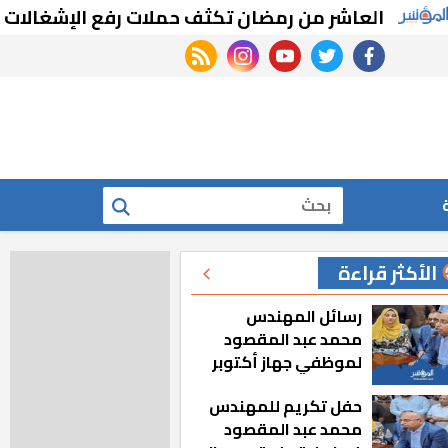
شر من رمضان تكثف حملات رفع الإشغالات والتعديات با
rss feed
instagram
youtube
twitter
facebook
بحث
الأكثر قراءة
رسائل المهندس
محمد عبد المقصود
لموظفي جهاز أكتوبر
الجديدة: «هزعل لو
حفل تكريم للمهندس
مشيت والمدينة
محمد عبد المقصود
رجعت للخلف»