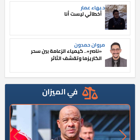
د.بهاء عمار
أخطائي ليست أنا
مروان حمدون
«ناصر».. كيمياء الزعامة بين سحر
الكاريزما وتقشف الثائر
في الميزان