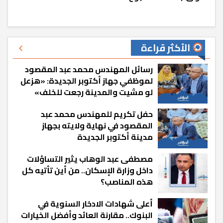
الأكثر قراءة
رسائل المهندس محمد عبد المقصود
لموظفي جهاز أكتوبر الجديدة: «هزعل
لو مشيت والمدينة رجعت للخلف»
حفل تكريم للمهندس محمد عبد
المقصود في نهاية ولايته بجهاز
مدينة أكتوبر الجديدة
مصطفى عبد الوهاب يثير التساؤلات
داخل وزارة الإسكان.. من أين تأتيه كل
هذه المناصب؟
أعلى شهادات الادخار السنوية في
البنوك.. مقارنة العائد وأفضل الخيارات