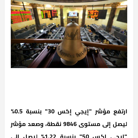
ارتفع مؤشر "إيجي إكس 30" بنسبة 0.5%
ليصل إلى مستوى 9846 نقطة، وصعد مؤشر
"إيجي إكس 50" بنسبة 1.22% ليصل إلى