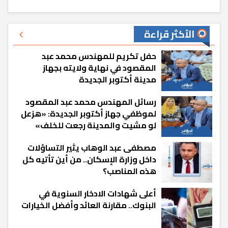
الأكثر قراءة
حفل تكريم للمهندس محمد عبد
المقصود في نهاية ولايته بجهاز
مدينة أكتوبر الجديدة
رسائل المهندس محمد عبد المقصود
لموظفي جهاز أكتوبر الجديدة: «هزعل
لو مشيت والمدينة رجعت للخلف»
مصطفى عبد الوهاب يثير التساؤلات
داخل وزارة الإسكان.. من أين تأتيه كل
هذه المناصب؟
أعلى شهادات الادخار السنوية في
البنوك.. مقارنة العائد وأفضل الخيارات