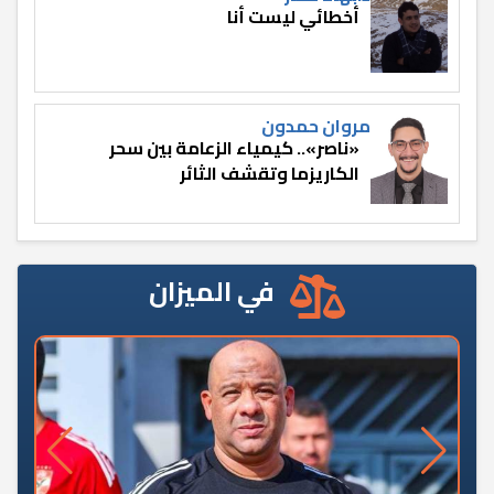
أخطائي ليست أنا
مروان حمدون
«ناصر».. كيمياء الزعامة بين سحر
الكاريزما وتقشف الثائر
في الميزان