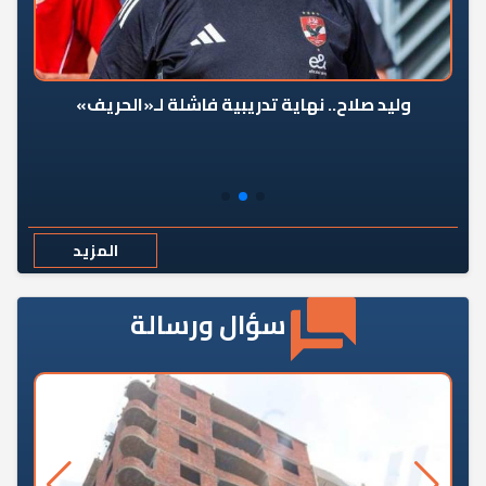
وليد صلاح.. نهاية تدريبية فاشلة لـ«الحريف»
المزيد
سؤال ورسالة