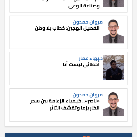
وصناعة الوعي
مروان حمدون
الفصيل الهجين: خطاب بلا وطن
د.بهاء عمار
أخطائي ليست أنا
مروان حمدون
«ناصر».. كيمياء الزعامة بين سحر
الكاريزما وتقشف الثائر