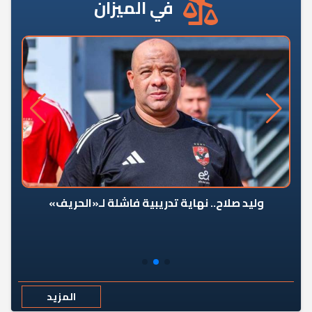
في الميزان
وليد صلاح.. نهاية تدريبية فاشلة لـ«الحريف»
المزيد