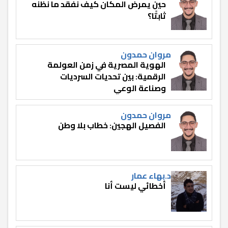
حين يمرض المكان كيف نفقد ما نظنه
ثابتًا؟
مروان حمدون
الهوية المصرية في زمن العولمة
الرقمية: بين تحديات السرديات
وصناعة الوعي
مروان حمدون
الفصيل الهجين: خطاب بلا وطن
د.بهاء عمار
أخطائي ليست أنا