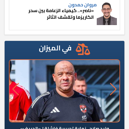
مروان حمدون
«ناصر».. كيمياء الزعامة بين سحر
الكاريزما وتقشف الثائر
في الميزان
وليد صلاح.. نهاية تدريبية فاشلة لـ«الحريف»