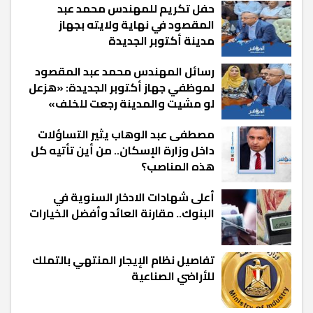
حفل تكريم للمهندس محمد عبد
المقصود في نهاية ولايته بجهاز
مدينة أكتوبر الجديدة
رسائل المهندس محمد عبد المقصود
لموظفي جهاز أكتوبر الجديدة: «هزعل
لو مشيت والمدينة رجعت للخلف»
مصطفى عبد الوهاب يثير التساؤلات
داخل وزارة الإسكان.. من أين تأتيه كل
هذه المناصب؟
أعلى شهادات الادخار السنوية في
البنوك.. مقارنة العائد وأفضل الخيارات
تفاصيل نظام الإيجار المنتهي بالتملك
للأراضي الصناعية