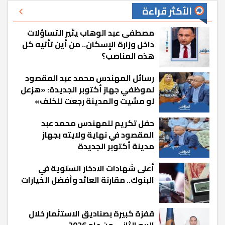
الأكثر قراءة
مصطفى عبد الوهاب يثير التساؤلات
داخل وزارة الإسكان.. من أين تأتيه كل
هذه المناصب؟
رسائل المهندس محمد عبد المقصود
لموظفي جهاز أكتوبر الجديدة: «هزعل
لو مشيت والمدينة رجعت للخلف»
حفل تكريم للمهندس محمد عبد
المقصود في نهاية ولايته بجهاز
مدينة أكتوبر الجديدة
أعلى شهادات الادخار السنوية في
البنوك.. مقارنة العائد وأفضل الخيارات
قفزة كبيرة بصناديق الاستثمار خلال
الربع الثاني من عام 2026