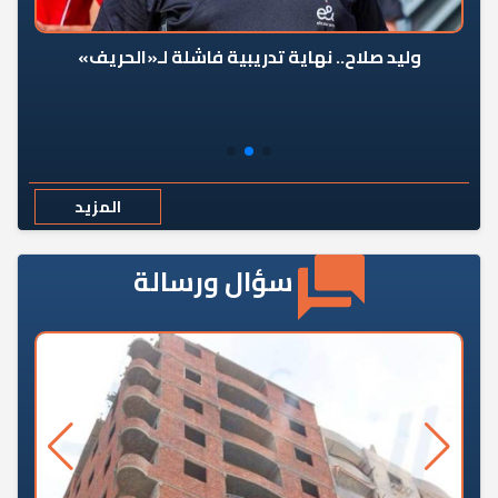
وليد صلاح.. نهاية تدريبية فاشلة لـ«الحريف»
المزيد
سؤال ورسالة