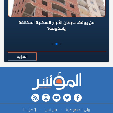
من يوقف سرطان الأبراج السكنية المخالفة
«ال
ياحكومة؟
مع
المزيد
rss feed
instagram
youtube
twitter
FACEBOOK
r
ﺑﻴﺎﻥ اﻟﺨﺼﻮﺻﻴﺔ
-
ﻣﻦ ﻧﺤﻦ
-
ﺇﺗﺼﻞ ﺑﻨﺎ