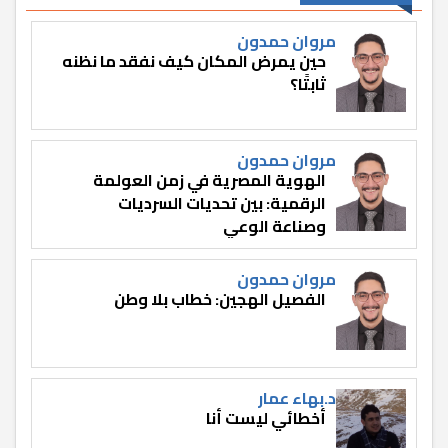
مروان حمدون
حين يمرض المكان كيف نفقد ما نظنه
ثابتًا؟
مروان حمدون
الهوية المصرية في زمن العولمة
الرقمية: بين تحديات السرديات
وصناعة الوعي
مروان حمدون
الفصيل الهجين: خطاب بلا وطن
د.بهاء عمار
أخطائي ليست أنا