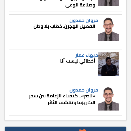
وصناعة الوعي
مروان حمدون
الفصيل الهجين: خطاب بلا وطن
د.بهاء عمار
أخطائي ليست أنا
مروان حمدون
«ناصر».. كيمياء الزعامة بين سحر
الكاريزما وتقشف الثائر