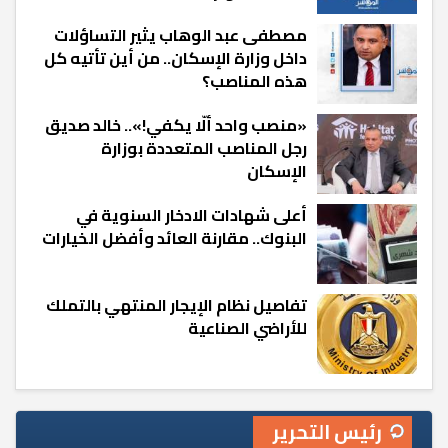
مصطفى عبد الوهاب يثير التساؤلات
داخل وزارة الإسكان.. من أين تأتيه كل
هذه المناصب؟
«منصب واحد ألّا يكفي!».. خالد صديق
رجل المناصب المتعددة بوزارة
الإسكان
أعلى شهادات الادخار السنوية في
البنوك.. مقارنة العائد وأفضل الخيارات
تفاصيل نظام الإيجار المنتهي بالتملك
للأراضي الصناعية
رئيس التحرير