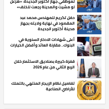
لموظفي جهاز أكتوبر الجديدة: «هزعل
لو مشيت والمدينة رجعت للخلف»
حفل تكريم للمهندس محمد عبد
المقصود في نهاية ولايته بجهاز
مدينة أكتوبر الجديدة
أعلى شهادات الادخار السنوية في
البنوك.. مقارنة العائد وأفضل الخيارات
قفزة كبيرة بصناديق الاستثمار خلال
الربع الثاني من عام 2026
تفاصيل نظام الإيجار المنتهي بالتملك
للأراضي الصناعية