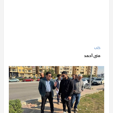
كتب
منى أحمد