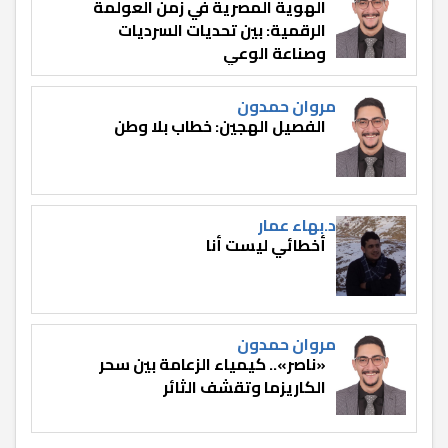
الهوية المصرية في زمن العولمة
الرقمية: بين تحديات السرديات
وصناعة الوعي
مروان حمدون
الفصيل الهجين: خطاب بلا وطن
د.بهاء عمار
أخطائي ليست أنا
مروان حمدون
«ناصر».. كيمياء الزعامة بين سحر
الكاريزما وتقشف الثائر