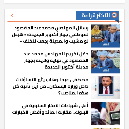
الأكثر قراءة
رسائل المهندس محمد عبد المقصود
لموظفي جهاز أكتوبر الجديدة: «هزعل
لو مشيت والمدينة رجعت للخلف»
حفل تكريم للمهندس محمد عبد
المقصود في نهاية ولايته بجهاز
مدينة أكتوبر الجديدة
مصطفى عبد الوهاب يثير التساؤلات
داخل وزارة الإسكان.. من أين تأتيه كل
هذه المناصب؟
أعلى شهادات الادخار السنوية في
البنوك.. مقارنة العائد وأفضل الخيارات