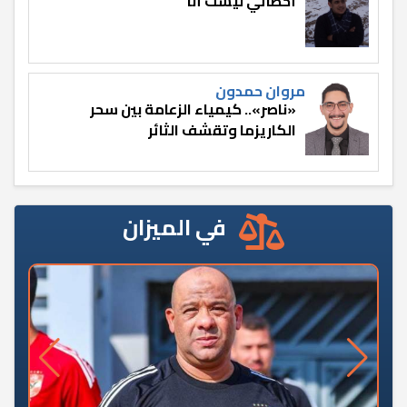
أخطائي ليست أنا
مروان حمدون
«ناصر».. كيمياء الزعامة بين سحر
الكاريزما وتقشف الثائر
في الميزان