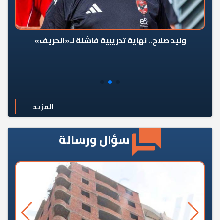
وليد صلاح.. نهاية تدريبية فاشلة لـ«الحريف»
المزيد
سؤال ورسالة