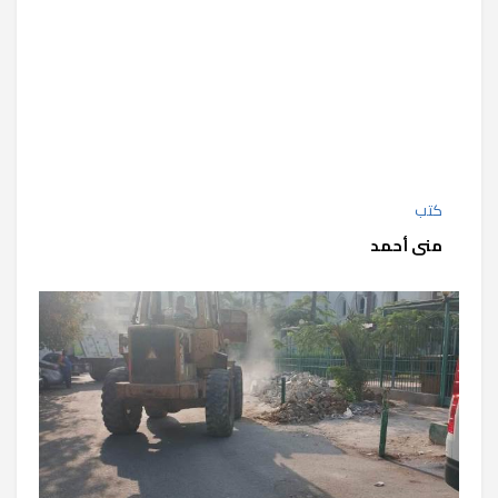
كتب
منى أحمد