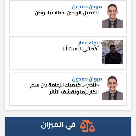
مروان حمدون
الفصيل الهجين: خطاب بلا وطن
د.بهاء عمار
أخطائي ليست أنا
مروان حمدون
«ناصر».. كيمياء الزعامة بين سحر
الكاريزما وتقشف الثائر
في الميزان