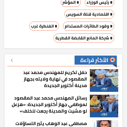
# رئيس الوزراء
# المؤشر
# اقتصادية قناة السويس
# وقود الطائرات المستدام
# الفنطرة غرب
# شركة المانع القابضة القطرية
الأكثر قراءة
حفل تكريم للمهندس محمد عبد
المقصود في نهاية ولايته بجهاز
مدينة أكتوبر الجديدة
رسائل المهندس محمد عبد المقصود
لموظفي جهاز أكتوبر الجديدة: «هزعل
لو مشيت والمدينة رجعت للخلف»
مصطفى عبد الوهاب يثير التساؤلات