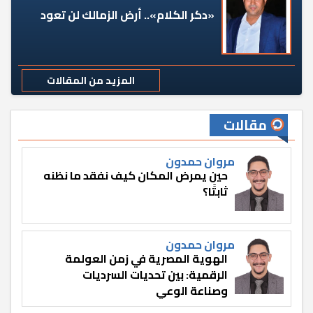
«دكر الكلام».. أرض الزمالك لن تعود
المزيد من المقالات
مقالات
مروان حمدون
حين يمرض المكان كيف نفقد ما نظنه
ثابتًا؟
مروان حمدون
الهوية المصرية في زمن العولمة
الرقمية: بين تحديات السرديات
وصناعة الوعي