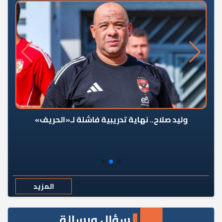
وليد صلاح.. نهاية تدريبية فاشلة لـ«الحريف»
المزيد
سؤال ورسالة