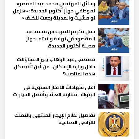
رسائل المهندس محمد عبد المقصود
لموظفي جهاز أكتوبر الجديدة: «هزعل
لو مشيت والمدينة رجعت للخلف»
حفل تكريم للمهندس محمد عبد
المقصود في نهاية ولايته بجهاز
مدينة أكتوبر الجديدة
مصطفى عبد الوهاب يثير التساؤلات
داخل وزارة الإسكان.. من أين تأتيه كل
هذه المناصب؟
أعلى شهادات الادخار السنوية في
البنوك.. مقارنة العائد وأفضل الخيارات
تفاصيل نظام الإيجار المنتهي بالتملك
للأراضي الصناعية