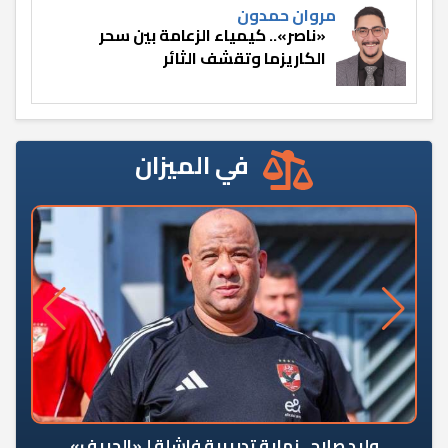
مروان حمدون
«ناصر».. كيمياء الزعامة بين سحر
الكاريزما وتقشف الثائر
في الميزان
وليد صلاح.. نهاية تدريبية فاشلة لـ«الحريف»