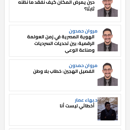
حين يمرض المكان كيف نفقد ما نظنه
ثابتًا؟
مروان حمدون
الهوية المصرية في زمن العولمة
الرقمية: بين تحديات السرديات
وصناعة الوعي
مروان حمدون
الفصيل الهجين: خطاب بلا وطن
د.بهاء عمار
أخطائي ليست أنا