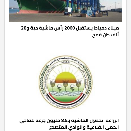
ميناء دمياط يستقبل 2060 رأس ماشية حية و28
ألف طن قمح
الزراعة: تحصين الماشية بـ8.5 مليون جرعة للقاحي
الحمى القلاعية والوادي المتصدع