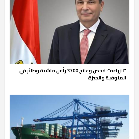
"الزراعة": فحص وعلاج 3700 رأس ماشية وطائر في
المنوفية والجيزة