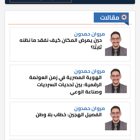
مقالات
مروان حمدون
حين يمرض المكان كيف نفقد ما نظنه
ثابتًا؟
مروان حمدون
الهوية المصرية في زمن العولمة
الرقمية: بين تحديات السرديات
وصناعة الوعي
مروان حمدون
الفصيل الهجين: خطاب بلا وطن