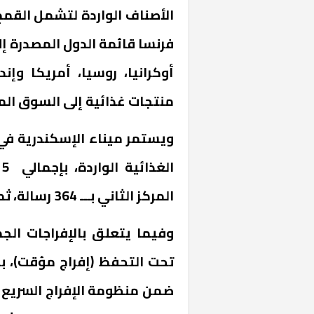
الأصناف الواردة لتشمل القمح
فرنسا قائمة الدول المصدرة إل
منتجات غذائية إلى السوق ال
ويستمر ميناء الإسكندرية في 
المركز الثاني بـــ 364 رسالة، ثم ميناء دمياط بـ 264 رسالة.
تحت التحفظ (إفراج مؤقت)، بين