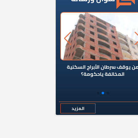
ن يوقف سرطان الأبراج السكنية
«المؤشر» يطرح السؤال ا
المخالفة ياحكومة؟
كان اختيار خريج معهد ال
رمضان وزيرًا للإسكان قرارًا
المزيد