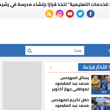
التعليمية” تتخذ قرارًا بإنشاء مدرسة في رشيد الجديد
rss feed
instagram
youtube
twitter
facebook
بحث
الأكثر قراءة
رسائل المهندس
محمد عبد المقصود
لموظفي جهاز أكتوبر
الجديدة: «هزعل لو
حفل تكريم للمهندس
مشيت والمدينة
محمد عبد المقصود
رجعت للخلف»