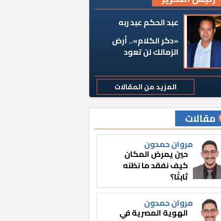
عبد الحكم عبد ربه
«دكر الكلام».. أرض
الزمالك لن تعود
المزيد من المقالات
مقالات
مروان حمدون
حين يمرض المكان
كيف نفقد ما نظنه
ثابتًا؟
مروان حمدون
الهوية المصرية في