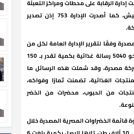
 إدارة الرقابة على محطات ومراكز التعبئة
بتنفيذ 29 زيارة فحص وتفتيش، كما أصدرت الإدارة 753 إذن تصدير
مصدرة وفقًا لتقرير الإدارة العامة لكل من
الصادرات والواردات بالهيئة نحو 5040 رسالة غذائية بكمية تقدر بـ 150
طن، صادرة عن 1570 شركة مصدرة، وقد شملت هذه الرسائل ما
ا من المنتجات الغذائية، تضمنت ثمارًا وفواكه،
منتجات من الحبوب، محضرات من الخضر
نوعة.
وة قائمة الخضراوات المصرية المصدرة خلال
الأسبوع الماضي أيضًا، بإجمالي 10 آلاف طن، تلاها البصل بكمية بلغت 6