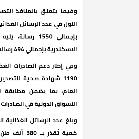
وفيما يتعلق بالمنافذ التصد
الأول في عدد الرسائل الغذائي
الإسكندرية بإجمالي 494 رسالة.
وفي إطار دعم الصادرات الغذا
«المؤشر» يطرح 
كان اختيار خري
1190 شهادة صحية للتصدي
رمضان وزيرًا للإ
العام، بما يضمن مطابقة ال
الأسواق الدولية في الصادرات 