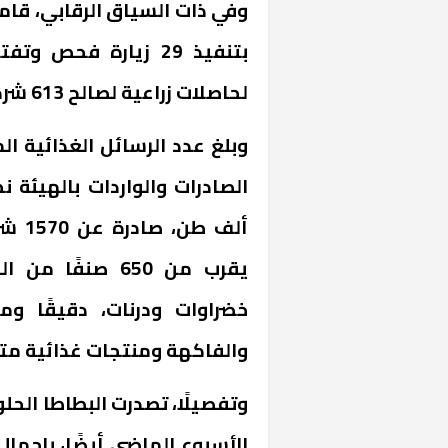
وفي ذات السياق الرقابي، قامت
لحاصلات زراعية لصالح 613 شركة.
وبلغ عدد الرسائل الغذائية ال
ألف 
يقرب من 650 صنفً
خضراوات ودرنات، دقيقًا و
والفاكهة ومنتجات غذائية مت
وتفصيلًا، تصدرت البطاطا الحل