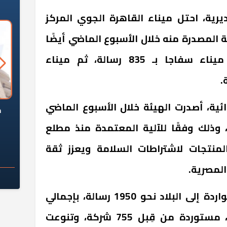
يرية، احتل ميناء القاهرة الجوي المركز
ة المصدرة منه خلال الأسبوع الماضي أيضًا
بإجمالي 1550 رسالة، يليه ميناء سفاجا بـ 835 رسالة، ثم ميناء
ئية، أصدرت الهيئة خلال الأسبوع الماضي
السؤال الصعب: هل
لماذا تخالف الشركات العقارية
م
ج معهد العاشر من
تعليمات الرئيس السيسي؟
ر، وذلك وفقًا للآلية المعتمدة منذ مطلع
سكان قرارًا صائبًا؟
منتجات لاشتراطات السلامة ويعزز ثقة
المصرية.
وبلغ عدد الرسائل الغذائية الواردة إلى البلاد نحو 1950 رسالة، بإجمالي
كمية تُقدّر بــ 380 ألف طن، مستوردة من قِبل 755 شركة، وتنوعت