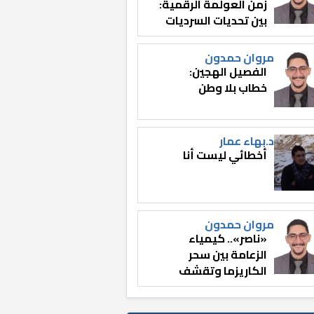
زمن العولمة الرقمية:
بين تحديات السرديات
وصناعة الوعي
مروان حمدون
الفصيل الهجين:
خطاب بلا وطن
د.بهاء عمار
أخطائي ليست أنا
مروان حمدون
«ناصر».. كيمياء
الزعامة بين سحر
الكاريزما وتقشف
الثائر