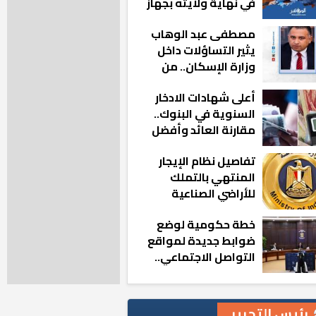
في نهاية ولايته بجهاز
مدينة أكتوبر الجديدة
مصطفى عبد الوهاب
يثير التساؤلات داخل
وزارة الإسكان.. من
أين تأتيه كل هذه
أعلى شهادات الادخار
المناصب؟
السنوية في البنوك..
مقارنة العائد وأفضل
الخيارات
تفاصيل نظام الإيجار
المنتهي بالتملك
للأراضي الصناعية
خطة حكومية لوضع
ضوابط جديدة لمواقع
التواصل الاجتماعي..
تعرف على التفاصيل
رئيس التحرير