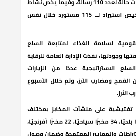
التظلمات، تم تحرير محاضر إثبات حالة لعدد 110 رسالة، وفيما يخص نشاط
الاستيراد، فقد تم إصدار تراخيص استيراد لــ 115 مستورد خلال نفس
قومية لسلامة الغذاء لمتابعة السلع
تها وجودتها، نفذت الإدارة العامة للرقابة
سلع الاستراتيجية عددًا من الزيارات
القمح ومضارب الأرز، وتم خلال الأسبوع
 الإدارة 156 زيارة تفتيشية على منشآت المخابز بمختلف
المحافظات، شملت 100 مخبزًا بلديًا، 34 مخبزًا سياحيًا، 22 مخبزًا أفرنجيًا،
اشتراطات والمعايير المعتمدة وضمان وصول