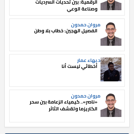
الرقمية: بين تحديات السرديات
وصناعة الوعي
مروان حمدون
الفصيل الهجين: خطاب بلا وطن
د.بهاء عمار
أخطائي ليست أنا
مروان حمدون
«ناصر».. كيمياء الزعامة بين سحر
الكاريزما وتقشف الثائر