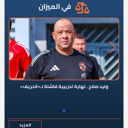
في الميزان
وليد صلاح.. نهاية تدريبية فاشلة لـ«الحريف»
المزيد