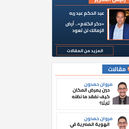
عبد الحكم عبد ربه
«دكر الكلام».. أرض
الزمالك لن تعود
المزيد من المقالات
مقالات
مروان حمدون
حين يمرض المكان
كيف نفقد ما نظنه
ثابتًا؟
مروان حمدون
الهوية المصرية في