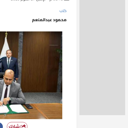
كتب
محمود عبدالمنعم
شارك