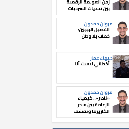
زمن العولمة الرقمية:
بين تحديات السرديات
وصناعة الوعي
مروان حمدون
الفصيل الهجين:
خطاب بلا وطن
د.بهاء عمار
أخطائي ليست أنا
مروان حمدون
«ناصر».. كيمياء
الزعامة بين سحر
الكاريزما وتقشف
الثائر