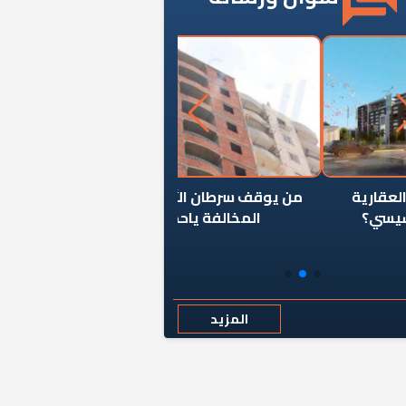
ن يوقف سرطان الأبراج السكنية
«المؤشر» يطرح السؤال ا
المخالفة ياحكومة؟
كان اختيار خريج معهد ال
رمضان وزيرًا للإسكان قرارًا
المزيد