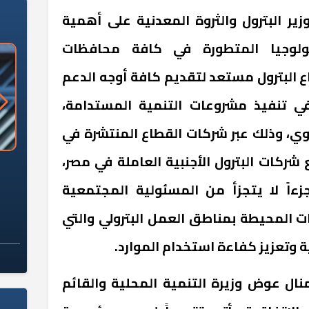
ر البترول والثروة المعدنية على أهمية
ولوجيا المتطورة في كافة محافظات
ع البترول مستعد لتقديم كافة أوجه الدعم
في تنفيذ مشروعات التنمية المستدامة،
وي، وذلك عبر شركات القطاع المنتشرة في
شركات البترول الأجنبية العاملة في مصر،
«وزارة الآثار»: العُثور على 10 توابيت
سلامة الغذاء: 285 ألف طن صادرات
 مقبرة "باكي"
غذائية في أسبوع
زءاً لا يتجزأ من المسئولية المجتمعية
 المحيطة بمناطق العمل البترولي والتي
 وتعزيز كفاءة استخدام الموارد.
نال عوض وزيرة التنمية المحلية والقائم