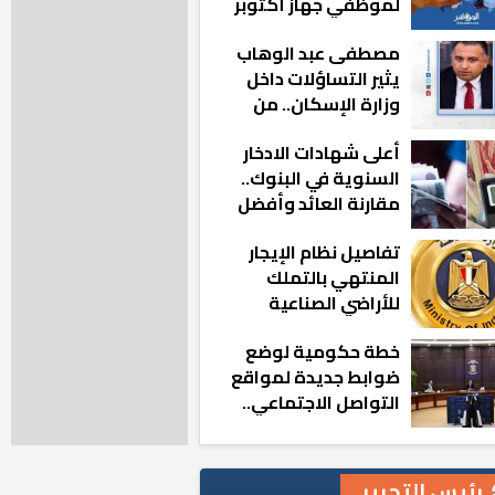
لموظفي جهاز أكتوبر
الجديدة: «هزعل لو
مصطفى عبد الوهاب
مشيت والمدينة
يثير التساؤلات داخل
رجعت للخلف»
وزارة الإسكان.. من
أين تأتيه كل هذه
أعلى شهادات الادخار
المناصب؟
السنوية في البنوك..
مقارنة العائد وأفضل
الخيارات
تفاصيل نظام الإيجار
المنتهي بالتملك
للأراضي الصناعية
خطة حكومية لوضع
ضوابط جديدة لمواقع
التواصل الاجتماعي..
تعرف على التفاصيل
رئيس التحرير